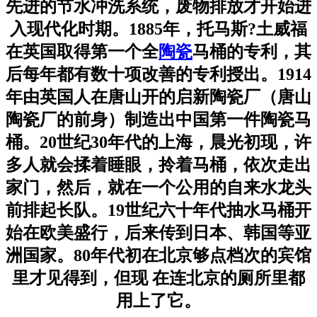
先进的节水冲洗系统，废物排放才开始进
入现代化时期。1885年，托马斯?土威福
在英国取得第一个全
陶瓷
马桶的专利，其
后每年都有数十项改善的专利授出。1914
年由英国人在唐山开的启新陶瓷厂（唐山
陶瓷厂的前身）制造出中国第一件陶瓷马
桶。20世纪30年代的上海，晨光初现，许
多人就会揉着睡眼，拎着马桶，依次走出
家门，然后，就在一个公用的自来水龙头
前排起长队。19世纪六十年代抽水马桶开
始在欧美盛行，后来传到日本、韩国等亚
洲国家。80年代初在北京够点档次的宾馆
里才见得到，但现 在连北京的厕所里都
用上了它。