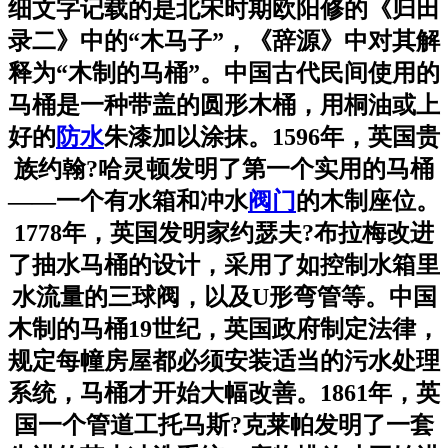
细文字记载的是北宋时期欧阳修的《归田
录二》中的“木马子”，《辞源》中对其解
释为“木制的马桶”。中国古代民间使用的
马桶是一种带盖的圆形木桶，用桐油或上
好的
防水
朱漆加以涂抹。1596年，英国贵
族约翰?哈灵顿发明了第一个实用的马桶
——一个有水箱和冲水
阀门
的木制座位。
1778年，英国发明家约瑟夫?布拉梅改进
了抽水马桶的设计，采用了如控制水箱里
水流量的三球阀，以及U形弯管等。中国
木制的马桶19世纪，英国政府制定法律，
规定每幢房屋都必须安装适当的污水处理
系统，马桶才开始大幅改善。1861年，英
国一个管道工托马斯?克莱帕发明了一套