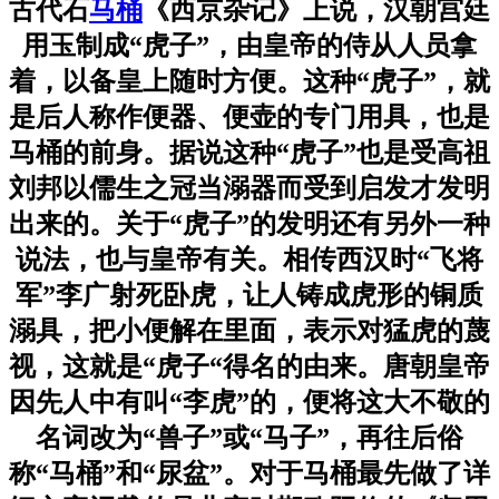
古代石
马桶
《西京杂记》上说，汉朝宫廷
用玉制成“虎子”，由皇帝的侍从人员拿
着，以备皇上随时方便。这种“虎子”，就
是后人称作便器、便壶的专门用具，也是
马桶的前身。据说这种“虎子”也是受高祖
刘邦以儒生之冠当溺器而受到启发才发明
出来的。关于“虎子”的发明还有另外一种
说法，也与皇帝有关。相传西汉时“飞将
军”李广射死卧虎，让人铸成虎形的铜质
溺具，把小便解在里面，表示对猛虎的蔑
视，这就是“虎子“得名的由来。唐朝皇帝
因先人中有叫“李虎”的，便将这大不敬的
名词改为“兽子”或“马子”，再往后俗
称“马桶”和“尿盆”。对于马桶最先做了详