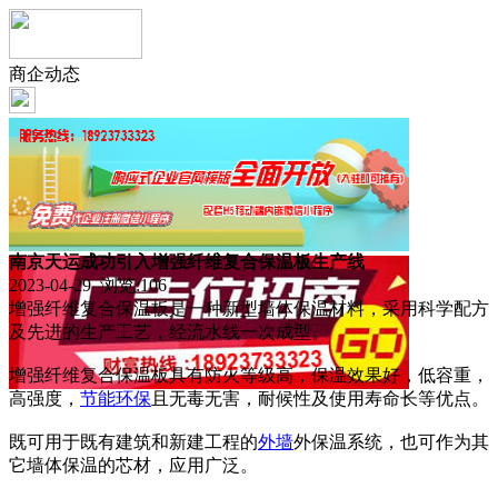
商企动态
南京天运成功引入增强纤维复合保温板生产线
2023-04-29 浏览:
106
增强纤维复合保温板是一种新型墙体保温材料，采用科学配方
及先进的生产工艺，经流水线一次成型。
增强纤维复合保温板具有防火等级高，保温效果好，低容重，
高强度，
节能
环保
且无毒无害，耐候性及使用寿命长等优点。
既可用于既有建筑和新建工程的
外墙
外保温系统，也可作为其
它墙体保温的芯材，应用广泛。