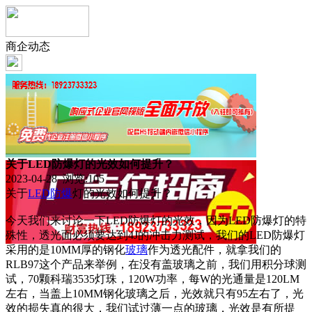
商企动态
关于LED防爆灯的光效如何提升？
2023-04-28 浏览:
105
关于
LED
防爆
灯的光效如何提升？
今天我们来讨论一下LED防爆灯的光效，因为LED防爆灯的特
殊性，透光面必须要达到4J的冲击力测试，我们的LED防爆灯
采用的是10MM厚的钢化
玻璃
作为透光配件，就拿我们的
RLB97这个产品来举例，在没有盖玻璃之前，我们用积分球测
试，70颗科瑞3535灯珠，120W功率，每W的光通量是120LM
左右，当盖上10MM钢化玻璃之后，光效就只有95左右了，光
效的损失真的很大，我们试过薄一点的玻璃，光效是有所提