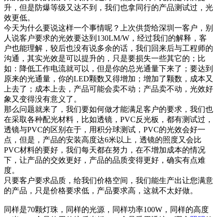
升，但是防爆等级又达不到，我们也拿同行的产品测试过，光
效更低。
今天为什么要说这样一个事情呢？上次供货给深圳一客户，别
人说客户要求的光效要达到130LM/W，经过我们的解释，客
户也能理解，较后也没有说多余的话，我们回来后与工程师的
沟通，其实光效是可以提升的，只是要损失一些其它的；比
如：降低工作电流就可以，但是你的总光通量下来了；要达到
原来的光通量，你的LED颗数又得增加；增加了颗数，成本又
上去了；成本上去，产品可能会卖不动；产品卖不动，光效好
象又变得没有意义了。
那么问题就来了，我们要如何做才能满足客户的要求，我们也
在采取各种配光材料，比如透镜，PVC反光板，都有测试过，
透镜与PVC的区别在于，用积分球测试，PVC的光效会好一
点，但是，产品的安装高度达6米以上，透镜的照度又会比
PVC材料的要好，我们每天都在努力，在不增加成本的情况
下，让产品的交效更好，产品的品质变得更好，确实有点难
度。
只要客户要求品质，给我们价格空间，我们能生产出让您满意
的产品，只是价格要求低，产品要求高，这就不太好做。
同样是70颗灯珠，同样的光源，同样功率100W，同样的高度