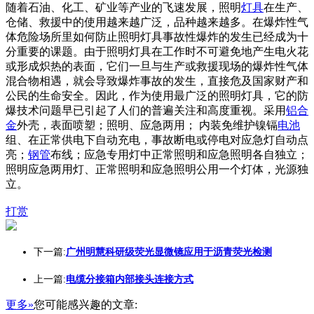
随着石油、化工、矿业等产业的飞速发展，照明
灯具
在生产、
仓储、救援中的使用越来越广泛，品种越来越多。在爆炸性气
体危险场所里如何防止照明灯具事故性爆炸的发生已经成为十
分重要的课题。由于照明灯具在工作时不可避免地产生电火花
或形成炽热的表面，它们一旦与生产或救援现场的爆炸性气体
混合物相遇，就会导致爆炸事故的发生，直接危及国家财产和
公民的生命安全。因此，作为使用最广泛的照明灯具，它的防
爆技术问题早已引起了人们的普遍关注和高度重视。采用
铝合
金
外壳，表面喷塑；照明、应急两用； 内装免维护镍镉
电池
组、在正常供电下自动充电，事故断电或停电对应急灯自动点
亮；
钢管
布线；应急专用灯中正常照明和应急照明各自独立；
照明应急两用灯、正常照明和应急照明公用一个灯体，光源独
立。
打赏
下一篇:
广州明慧科研级荧光显微镜应用于沥青荧光检测
上一篇:
电缆分接箱内部接头连接方式
更多»
您可能感兴趣的文章: