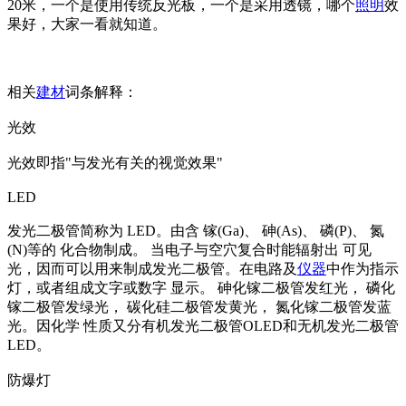
20米，一个是使用传统反光板，一个是采用透镜，哪个
照明
效
果好，大家一看就知道。
相关
建材
词条解释：
光效
光效即指"与发光有关的视觉效果"
LED
发光二极管简称为 LED。由含 镓(Ga)、 砷(As)、 磷(P)、 氮
(N)等的 化合物制成。 当电子与空穴复合时能辐射出 可见
光，因而可以用来制成发光二极管。在电路及
仪器
中作为指示
灯，或者组成文字或数字 显示。 砷化镓二极管发红光， 磷化
镓二极管发绿光， 碳化硅二极管发黄光， 氮化镓二极管发蓝
光。因化学 性质又分有机发光二极管OLED和无机发光二极管
LED。
防爆灯