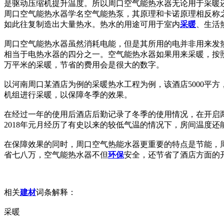
是驱动压缩机提升温度。所以周口空气能热水器无论用于采暖
周口空气能热水器学名空气能热泵，其原理和卡诺原理相反称
如此往复制造出大量热水。热水的用途可用于室内
采暖
、生活
周口空气能热水器虽然消耗电能，但是其所用的电并非用来发
相当于电热水器的四分之一。空气能热水器如果用来采暖，按
万平米的采暖，节省的费用会是很大的数字。
以河南周口某酒店为例的采暖热水工程为例，该酒店5000平
机组进行采暖，以保障冬季的效果。
在经过一年的使用后酒店后勤记录了冬季的使用情况，在开启
2018年元月经历了有史以来的较低气温的情况下，房间温度
在保障效果的同时，周口空气热能水器更重要的特点是节能，
省七八万，空气能热水器不但
环保
安全，还节省了酒店方面的
相关
建材
词条解释：
采暖