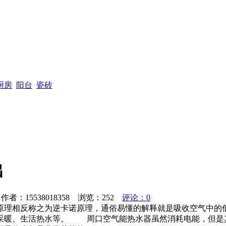
厨房
阳台
瓷砖
出
者：15538018358 浏览：
252
评论：0
原理相反称之为逆卡诺原理，通俗易懂的解释就是吸收空气中的
采暖、生活热水等。 周口空气能热水器虽然消耗电能，但是