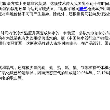
住宅取暖方式上更是非它莫属。这项技术传入我国尚不到十年时间
匀地向室内辐射热量而达到采暖效果。“地板采暖同
暖气
地成本费用
定材料地价格不同而产生差异。除此外，还根据房间朝向及保温
定时间内使冷水温度升高变成热水的一种装置，多以对水加热的
有为洗浴也有为饮用提供热水的。据《中国热水器行业产销需求
居品牌排行榜冠亚军，这两家品牌进入市场时间较长，在产品设计
气和氧气，还有极少量的氡、氦、氖、氩、氪、氙等稀有气体和
碳已经清除掉，因而液态空气的组成是20.95%氧，78.12%
为名的歌曲等。