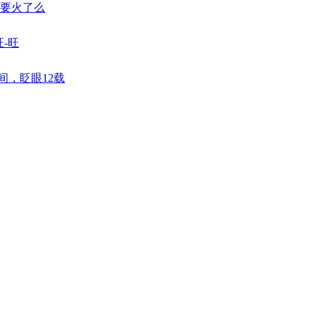
,要火了么
旺-旺
间，眨眼12载