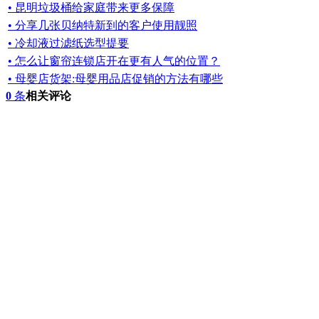
• 昆明垃圾桶给家庭带来更多保障
• 分享几张贝纳特新到的客户使用靓照
• 冷却液过滤纸选型提要
• 怎么让窗帘连锁店开在更有人气的位置？
• 母婴店货架:母婴用品店促销的方法有哪些
0
条
相关评论