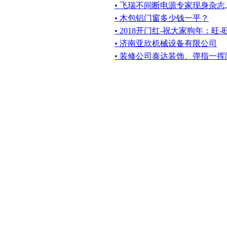
• 飞瑞不间断电源专家现身杂志
• 木包铝门窗多少钱一平？
• 2018开门红-祝大家狗年：旺-
• 济南亚欣机械设备有限公司
• 装修公司泰达装饰、弹指一挥