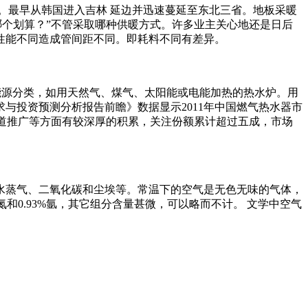
。最早从韩国进入吉林 延边并迅速蔓延至东北三省。地板采暖
哪个划算？”不管采取哪种供暖方式。许多业主关心地还是日后
性能不同造成管间距不同。即耗料不同有差异。
能源分类，如用天然气、煤气、太阳能或电能加热的热水炉。用
与投资预测分析报告前瞻》数据显示2011年中国燃气热水器市
、渠道推广等方面有较深厚的积累，关注份额累计超过五成，市场
水蒸气、二氧化碳和尘埃等。常温下的空气是无色无味的气体，
氮和0.93%氩，其它组分含量甚微，可以略而不计。 文学中空气