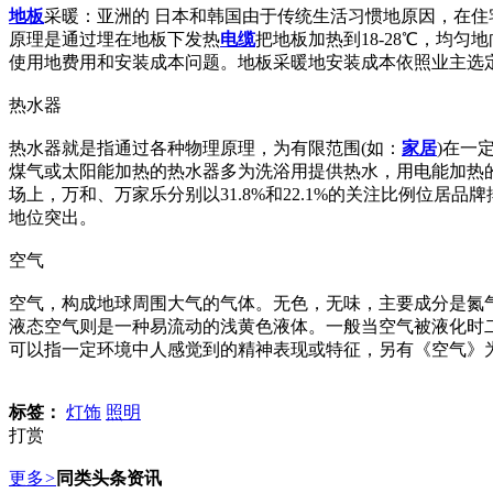
地板
采暖：亚洲的 日本和韩国由于传统生活习惯地原因，在
原理是通过埋在地板下发热
电缆
把地板加热到18-28℃，均
使用地费用和安装成本问题。地板采暖地安装成本依照业主选
热水器
热水器就是指通过各种物理原理，为有限范围(如：
家居
)在一
煤气或太阳能加热的热水器多为洗浴用提供热水，用电能加热的
场上，万和、万家乐分别以31.8%和22.1%的关注比例位
地位突出。
空气
空气，构成地球周围大气的气体。无色，无味，主要成分是氮
液态空气则是一种易流动的浅黄色液体。一般当空气被液化时二氧化
可以指一定环境中人感觉到的精神表现或特征，另有《空气》
标签：
灯饰
照明
打赏
更多
>
同类头条资讯