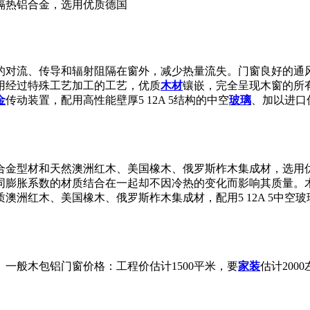
隔热铝合金，选用优质德国
的对流、传导和辐射阻隔在窗外，减少热量流失。门窗良好的通
用经过特殊工艺加工的工艺，优质
木材
镶嵌，完全呈现木窗的所
金
传动装置，配用高性能壁厚5 12A 5结构的中空
玻璃
、加以进口
金型材和天然澳洲红木、美国橡木、俄罗斯柞木集成材，选用优质德
同膨胀系数的材质结合在一起却不因冷热的变化而影响其质量。
澳洲红木、美国橡木、俄罗斯柞木集成材，配用5 12A 5中空
一般木包铝门窗价格：工程价估计1500平米，要
家装
估计200