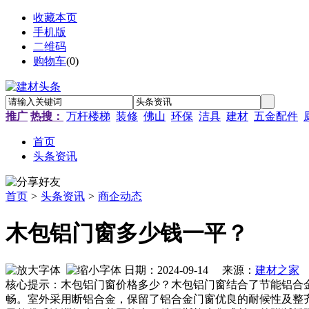
收藏本页
手机版
二维码
购物车
(
0
)
推广
热搜：
万杆楼梯
装修
佛山
环保
洁具
建材
五金配件
首页
头条资讯
首页
>
头条资讯
>
商企动态
木包铝门窗多少钱一平？
日期：2024-09-14 来源：
建材之家
作
核心提示：木包铝门窗价格多少？木包铝门窗结合了节能铝合
畅。室外采用断铝合金，保留了铝合金门窗优良的耐候性及整