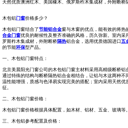
天然优质澳洲红木、美国橡木、俄罗斯柞木集成材，外附断桥
木包铝
门窗
价格多少？
木包铝门窗结合了
节能
铝合金
窗与木窗的优点，能有效的将热
合金门窗
优良的耐候性及整齐准确的风格，历久弥新。室内采
罗斯柞木集成材，外附断桥
隔热
铝合金，选用优质德国进口
五
的节能
环保
型产品。
一、木包铝门窗特点：
北京美晨阳光门窗公司的木包铝门窗主材料采用高精级断桥铝合
通过特殊的结构与断桥隔热铝合金相结合，让铝与木这两种不
温性能增强，质感与色泽易实现完美的搭配；室内采用天然优质
征。
二、木包铝门窗价格：
木包铝门窗价格根据具体配置，如木材、铝材、五金、玻璃等。
三、木包铝参考配置及价格：