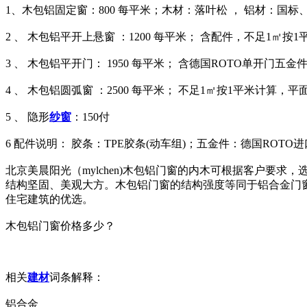
1、木包铝固定窗：800 每平米；木材：落叶松 ， 铝材：国标
2 、 木包铝平开上悬窗 ：1200 每平米； 含配件，不足1㎡按1
3 、 木包铝平开门： 1950 每平米； 含德国ROTO单开门五金件
4 、 木包铝圆弧窗 ：2500 每平米； 不足1㎡按1平米计算，平
5 、 隐形
纱窗
：150付
6 配件说明： 胶条：TPE胶条(动车组)；五金件：德国ROTO进口
北京美晨阳光（mylchen)木包铝门窗的内木可根据客户
结构坚固、美观大方。木包铝门窗的结构强度等同于铝合金门
住宅建筑的优选。
木包铝门窗价格多少？
相关
建材
词条解释：
铝合金