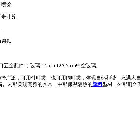
、喷涂 。
平米计算 。
 。
面圆弧
五金配件 ；玻璃：5mm 12A 5mm中空玻璃。
要求，选择广泛，可用针叶类、也可用阔叶类，体现自然和谐、充满
窗。内部美观高雅的实木，中部保温隔热的
塑料
型材，外部耐久