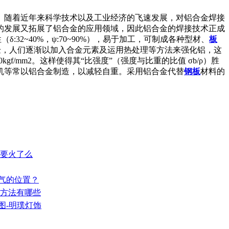
。随着近年来科学技术以及工业经济的飞速发展，对铝合金焊接
的发展又拓展了铝合金的应用领域，因此铝合金的焊接技术正成
:32~40%，ψ:70~90%），易于加工，可制成各种型材、
板
学实验，人们逐渐以加入合金元素及运用热处理等方法来强化铝，这
/mm2。这样使得其“比强度”（强度与比重的比值 σb/ρ）胜
机等常以铝合金制造，以减轻自重。采用铝合金代替
钢板
材料的
,要火了么
人气的位置？
的方法有哪些
图-明璞灯饰