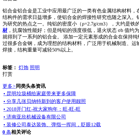
铝合金铝合金是工业中应用最广泛的一类有色金属结构材料，
结构件的需求日益增多，使铝合金的焊接性研究也随之深入。
为研究的热点之一。纯铝的密度小（ρ=2.7g/cm3），大约是铁的
材
，抗腐蚀性能好；但是纯铝的强度很低，退火状态 σb 值约
就得到了一系列的铝合金。 添加一定元素形成的合金在保持纯铝质轻
过很多合金钢，成为理想的结构材料，广泛用于机械制造、运
焊接，结构重量可减轻50%以上。
标签：
灯饰
照明
打赏
更多
>
同类头条资讯
• 昆明垃圾桶给家庭带来更多保障
• 分享几张贝纳特新到的客户使用靓照
• 2018开门红-祝大家狗年：旺-旺-旺
• 济南亚欣机械设备有限公司
• 装修公司泰达装饰、弹指一挥间，眨眼12载
0
条
相关评论