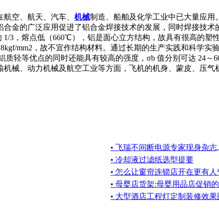
在航空、航天、汽车、
机械
制造、船舶及化学工业中已大量应用
铝合金的广泛应用促进了铝合金焊接技术的发展，同时焊接技术
 1/3，熔点低（660℃），铝是面心立方结构，故具有很高的塑性（δ
为8kgf/mm2，故不宜作结构材料。通过长期的生产实践和科
等优点的同时还能具有较高的强度，σb 值分别可达 24～60kgf
输机械、动力机械及航空工业等方面，飞机的机身、蒙皮、压气
• 飞瑞不间断电源专家现身杂志
• 冷却液过滤纸选型提要
• 怎么让窗帘连锁店开在更有
• 母婴店货架:母婴用品店促销
• 大型酒店工程灯定制装修效果