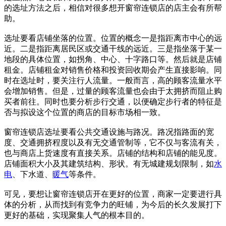
的选址方法之后，相信对很多想开窗帘连锁店的店主会有所帮
助。
选址要看店铺坐落的位置。位置的概念一是指距离市中心的远
近。二是指距离居民区或交通干线的远近。三是指坐落于某一
地段的具体位置，如拐角、中心、十字路口等。然后就是店铺
租金。店铺租金对销售价格和投资回收期会产生直接影响。同
时在选址时，要关注行人流量。一般而言，高的顾客流量水平
会增加销售。但是，过量的顾客流量也会由于太拥挤而阻止购
买者前往。同时也要分析步行交通，以便确定步行者的特征是
否与拟设这个位置的商店的目标市场相一致。
窗帘连锁店选址要看公共交通设施与路况。路况指路面的宽
度、交通拥挤程度以及有无交通管制等，它不仅与客流有关，
也与商店上货速度有直接关系。店铺的结构和店铺的能见度。
店铺面积大小及其建筑结构、形状。有无城建规划限制，如
水
电
、下水道、
暖气
等条件。
可见，要想让窗帘连锁店开在更好的位置，商家一定要进行具
体的分析，从而找到有竞争力的旺铺，为今后的长久发展打下
更好的基础，实现聚集人气的根本目的。