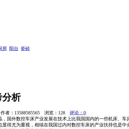
厨房
阳台
瓷砖
考分析
者：13588585565 浏览：
128
评论：0
晶，国外数控车床产业发展在技术上比我国国内的一些机床、车
也显得尤为重视，相续在我国过内对数控车床的产业扶持也是中