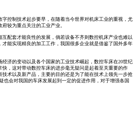
数字控制技术起步要早，在随着当今世界对机床工业的重视，尤
政府较为重点关注的工业产业。
相互配套才能良性的发展，倘若设备不齐则数控机床产业也难以
，才能实现精良的加工工作，我国很多企业就是借鉴了国外多年
经济的变动以及各个国家的工业技术崛起，数控车床在20世纪
常快，这对带动数控车床的进步毫无疑问是起着至关重要的作
新技术以及新产品，主要的目的还是为了能在技术上领先一步抢
无疑也会对我国的车床发展起到一定的促进作用，对于增强各国