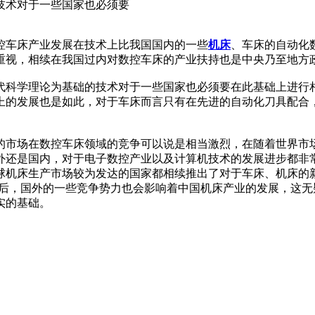
技术对于一些国家也必须要
控车床产业发展在技术上比我国国内的一些
机床
、车床的自动化
重视，相续在我国过内对数控车床的产业扶持也是中央乃至地方
代科学理论为基础的技术对于一些国家也必须要在此基础上进行
上的发展也是如此，对于车床而言只有在先进的自动化刀具配合
。
的市场在数控车床领域的竞争可以说是相当激烈，在随着世界市场
国外还是国内，对于电子数控产业以及计算机技术的发展进步都非
球机床生产市场较为发达的国家都相续推出了对于车床、机床的
之后，国外的一些竞争势力也会影响着中国机床产业的发展，这
实的基础。