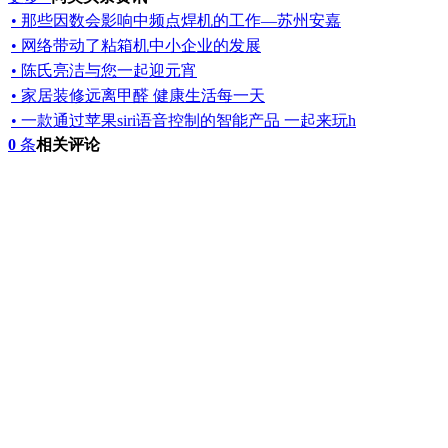
• 那些因数会影响中频点焊机的工作—苏州安嘉
• 网络带动了粘箱机中小企业的发展
• 陈氏亮洁与您一起迎元宵
• 家居装修远离甲醛 健康生活每一天
• 一款通过苹果siri语音控制的智能产品 一起来玩h
0
条
相关评论