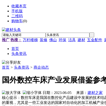
收藏本页
手机版
二维码
购物车
(
0
)
推广
热搜：
万杆楼梯
装修
佛山
环保
洁具
建材
五金配件
首页
头条资讯
首页
>
头条资讯
>
商企动态
国外数控车床产业发展借鉴参
日期：2023-06-05 来源：
建材之家
作
核心提示：数控车床是我国在数控化产品建设中发展的技术结
的重视，尤其是一些工业发达的国家对自动化的加工机械产业