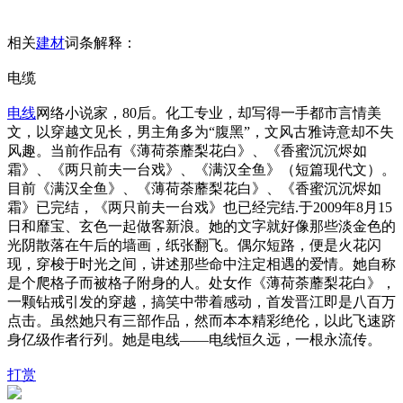
相关
建材
词条解释：
电缆
电线
网络小说家，80后。化工专业，却写得一手都市言情美
文，以穿越文见长，男主角多为“腹黑”，文风古雅诗意却不失
风趣。当前作品有《薄荷荼蘼梨花白》、《香蜜沉沉烬如
霜》、《两只前夫一台戏》、《满汉全鱼》（短篇现代文）。
目前《满汉全鱼》、《薄荷荼蘼梨花白》、《香蜜沉沉烬如
霜》已完结，《两只前夫一台戏》也已经完结.于2009年8月15
日和靡宝、玄色一起做客新浪。她的文字就好像那些淡金色的
光阴散落在午后的墙画，纸张翻飞。偶尔短路，便是火花闪
现，穿梭于时光之间，讲述那些命中注定相遇的爱情。她自称
是个爬格子而被格子附身的人。处女作《薄荷荼蘼梨花白》，
一颗钻戒引发的穿越，搞笑中带着感动，首发晋江即是八百万
点击。虽然她只有三部作品，然而本本精彩绝伦，以此飞速跻
身亿级作者行列。她是电线——电线恒久远，一根永流传。
打赏