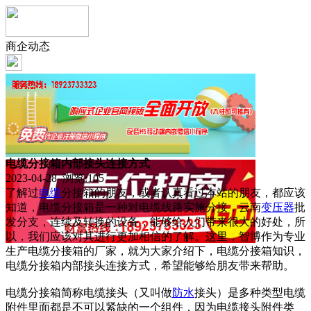
商企动态
电缆分接箱内部接头连接方式
2023-04-28 浏览:
105
了解过
电缆
分接箱的朋友，或者认真看过本站的朋友，都应该
知道，电缆分接箱是一种对电缆线路实施分接，云南
变压器
批
发分支，连续及转换的设备，能够给人们带来很大的好处，所
以，我们应该对其进行更加相信的了解。这里，智博作为专业
生产电缆分接箱的厂家，就为大家介绍下，电缆分接箱知识，
电缆分接箱内部接头连接方式，希望能够给朋友带来帮助。
电缆分接箱简称电缆接头（又叫做
防水
接头）是多种类型电缆
附件里面都是不可以紧缺的一个组件，因为电缆接头附件类