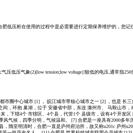
合肥低压柜在使用的过程中是必需要进行定期保养维护的，您记
低的大气压低压气象(2)[low tension;low voltage]∶较低的电压,通
市圈中心城市 [1] ， 皖江城市带核心城市之一 [2] ，也是 长
之间，环抱 巢湖，位于 安徽省中部，东连 滁州市、 马鞍山市，南接
16年末，下辖4个 市辖区、4个县，代管1个 县级市，设有4个开发区 
，四季分明，气候温和。 [7] 合肥是一座具有2000多年历史的古
置合肥县，隋至明清时，合肥一直是庐州府治所，故又称u201c 庐州u20
一批历史名人。 [11] 合肥是 世界科技城市联盟会员城市 [12]