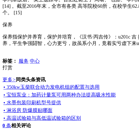
[14] 。截至2016年末，全市有各类 高等院校60所，在校学生
个。 [15]
保养
保养指保护并养育，保护并培育，《汉书·丙吉传》：u201c 吉
养，平生争强鬪智，心力更亏，故虽系小月，竟着实亏虚下来u2
标签：
服务
中心
打赏
更多
>
同类头条资讯
• 350kw玉柴联合动力发电机组的配置与选用
• 宝恒泵业：加药计量泵可用两种办法提高吸水性能
• 水墨包装印刷机型号提供
• 淋浴房 防爆膜贴哪面
• 高温试验箱与高低温试验箱的区别
0
条
相关评论