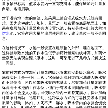
量泵轴线标高，使吸水管内一直都充满水，能保证加药计量泵
自动、迅速启动。
对于没有地下室的建筑，若采用上述自灌式吸水方式就有困
难。因为这种建筑，加药计量泵房一般布置在底层地面上，如
果在底层加药计量泵房旁边设置水池，特别是体积比较大的消
防水
池，它将占用大量的底层使用面积，建设单位一般不会同
意。
在这种情况下，水池一般设置在建筑物的外部，埋在地面下。
这样就导致水池的工作水位低于加药计量泵轴线标高，加药计
量泵无法实现自灌式吸水，这时，可采用以下几种方式解决这
一问题。
靠前种方式为在加药计量泵的吸水管末端安装吸水底阀。吸水
底阀实际上是一种止回阀，它保证水流只能由水池进人吸水管
而不能倒流，所以如果吸水管内充满水，尽管加药计量泵轴线
标高高于水池的工作水位，但由于有吸水底阀的作用，吸水管
内的水不会流入水池，可使吸水管内一直都充满水，保证加药
计量泵能自动、迅速启动。这种吸水方式的可靠性受吸水底阀
质量的影响，比如，关闭不严、漏水，吸水管内的水就会慢慢
流人水池，时间长了，吸水管内就没有水，导致加药计量泵启