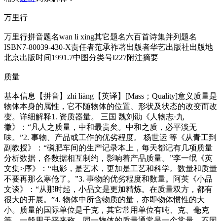
万里行
万里行拼音题名wan li xing其它题名六百首诗集并列题名
ISBN7-80039-430-X责任者范承祚著出版者华艺出版社出版地
北京出版时间1991.7中图分类号I227附注摘要
质量
基本信息【拼音】zhì liàng【英译】[Mass；Quality]意义质量是
物体本身的属性，它不随物体的位置、形状及状态的改变而改
变。详细解释1. 资质器量。 三国 魏刘劭《人物志·九
徵》：“凡人之质量，中和最贵矣。中和之质，必平淡无
味。”2. 事物、产品或工作的优劣程度。 杨世运 等《从青工到
副教授》：“磷肥车间的生产记录本上，每天都记有几项质量
分析数据，各数据相互制约，影响着产品质量。”李一氓《英
文集>序》：“电影，是艺术，更加是工艺和科学。数量和质量
不要再那么寒伧了。”3. 事物的优劣程度和数量。阿英《小品
文谈》：“从那时起，小品文是更加精炼。在质量双方，都有
很大的开展。”4. 物体中所含物质的量，亦即物体惯性的大
小。质量的国际单位是千克，其它常用单位有吨、克、毫克
等。一般用天平来称。同一物体的质量通常是一个常量，不因