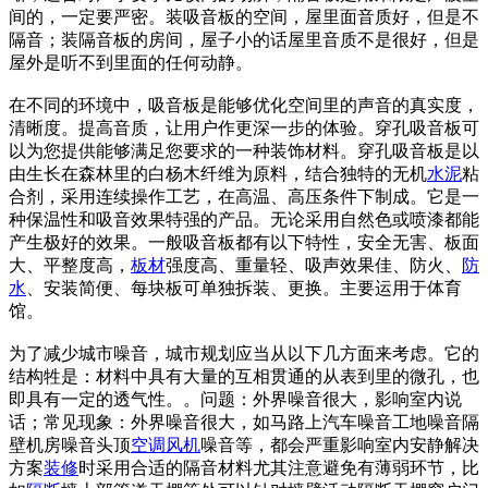
间的，一定要严密。装吸音板的空间，屋里面音质好，但是不
隔音；装隔音板的房间，屋子小的话屋里音质不是很好，但是
屋外是听不到里面的任何动静。
在不同的环境中，吸音板是能够优化空间里的声音的真实度，
清晰度。提高音质，让用户作更深一步的体验。穿孔吸音板可
以为您提供能够满足您要求的一种装饰材料。穿孔吸音板是以
由生长在森林里的白杨木纤维为原料，结合独特的无机
水泥
粘
合剂，采用连续操作工艺，在高温、高压条件下制成。它是一
种保温性和吸音效果特强的产品。无论采用自然色或喷漆都能
产生极好的效果。一般吸音板都有以下特性，安全无害、板面
大、平整度高，
板材
强度高、重量轻、吸声效果佳、防火、
防
水
、安装简便、每块板可单独拆装、更换。主要运用于体育
馆。
为了减少城市噪音，城市规划应当从以下几方面来考虑。它的
结构牲是：材料中具有大量的互相贯通的从表到里的微孔，也
即具有一定的透气性。。问题：外界噪音很大，影响室内说
话；常见现象：外界噪音很大，如马路上汽车噪音工地噪音隔
壁机房噪音头顶
空调
风机
噪音等，都会严重影响室内安静解决
方案
装修
时采用合适的隔音材料尤其注意避免有薄弱环节，比