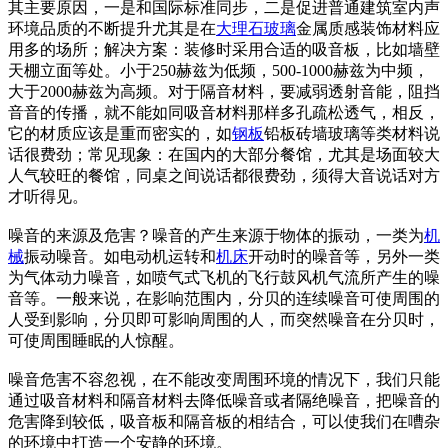
其主要原因，一是和国际标准同步，二是促进普通建筑室内声
环境品质的不断提升尤其是在
大理石
玻璃
金属质感装饰材料应
用多的场所；解决方案：装修时采用合适的吸音板，比如墙壁
天棚立面等处。小于250赫兹为低频，500-1000赫兹为中频，
大于2000赫兹为高频。对于隔音材料，要减弱透射音能，阻挡
音音的传播，就不能如同吸音材料那样多孔疏松透气，相反，
它的材质应该是重而密实的，如
钢板
铅板砖墙玻璃等类材料说
话很费劲；常见现象：在国内的大部分餐馆，尤其是场面较大
人气较旺的餐馆，同桌之间说话都很费劲，须得大音说话对方
才听得见。
噪音的来源及危害？噪音的产生来源于物体的振动，一类为
机
械
振动噪音。如电动机运转和
机床
开动时的噪音等，另外一类
为气体动力噪音，如喷气式飞机的飞行鼓风机气流所产生的噪
音等。一般来说，在影响范围内，分贝的连续噪音可使周围的
人受到影响，分贝即可影响周围的人，而突然噪音在分贝时，
可使周围睡眠的人惊醒。
噪音危害不容忽视，在不能改变周围环境的情况下，我们只能
通过吸音材料和隔音材料去降低噪音或者隔绝噪音，把噪音的
危害降到较低，吸音板和隔音板的相结合，可以使我们在嘈杂
的环境中打造一个安静的环境。