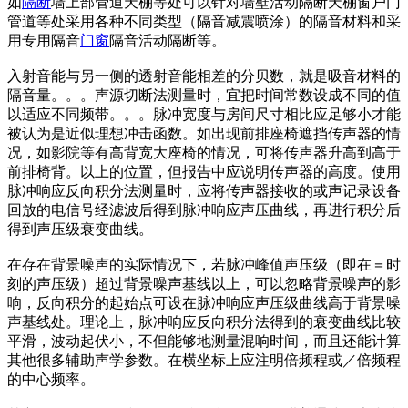
如
隔断
墙上部管道天棚等处可以针对墙壁活动隔断天棚窗户门
管道等处采用各种不同类型（隔音减震喷涂）的隔音材料和采
用专用隔音
门窗
隔音活动隔断等。
入射音能与另一侧的透射音能相差的分贝数，就是吸音材料的
隔音量。。。声源切断法测量时，宜把时间常数设成不同的值
以适应不同频带。。。脉冲宽度与房间尺寸相比应足够小才能
被认为是近似理想冲击函数。如出现前排座椅遮挡传声器的情
况，如影院等有高背宽大座椅的情况，可将传声器升高到高于
前排椅背。以上的位置，但报告中应说明传声器的高度。使用
脉冲响应反向积分法测量时，应将传声器接收的或声记录设备
回放的电信号经滤波后得到脉冲响应声压曲线，再进行积分后
得到声压级衰变曲线。
在存在背景噪声的实际情况下，若脉冲峰值声压级（即在＝时
刻的声压级）超过背景噪声基线以上，可以忽略背景噪声的影
响，反向积分的起始点可设在脉冲响应声压级曲线高于背景噪
声基线处。理论上，脉冲响应反向积分法得到的衰变曲线比较
平滑，波动起伏小，不但能够地测量混响时间，而且还能计算
其他很多辅助声学参数。在横坐标上应注明倍频程或／倍频程
的中心频率。