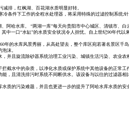
治污减排，红枫湖、百花湖水质明显好转。
在寒冷条件下工作的全程水处理器，将采用特殊的过滤控制系统;
、阿哈水库。 “两湖一库”每天向贵阳市中心城区、清镇市、白云区
而，其中一口“水缸”的水质安全状况令人担忧。自上世纪90年代
960年的水库风景秀丽，从高处望去，整个库区宛若著名景区千
的泡沫。
水，并且旋流除砂器系统治理工业污染、城镇生活污染、农业农
于拦截水中的杂质，以净化水质或保护系统中其他设备的正常工
功能，且清洗排污时系统不间断供水。该设备与以往的过滤器相
库水质的污染难题，并且也更进一步的提升了阿哈水库水质的安全