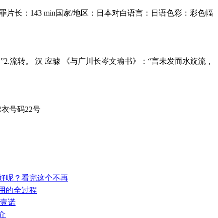
疑 / 犯罪片长：143 min国家/地区：日本对白语言：日语色彩：彩色幅
。”2.流转。 汉 应璩 《与广川长岑文瑜书》：“言未发而水旋流，
球衣号码22号
业好呢？看完这个不再
利用的全过程
汉壹诺
介