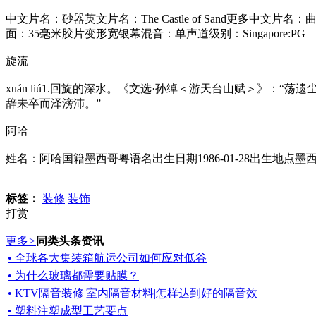
中文片名：砂器英文片名：The Castle of Sand更多中文片名
面：35毫米胶片变形宽银幕混音：单声道级别：Singapore:PG
旋流
xuán liú1.回旋的深水。《文选·孙绰＜游天台山赋＞》：“
辞未卒而泽滂沛。”
阿哈
姓名：阿哈国籍墨西哥粤语名出生日期1986-01-28出生地点墨西
标签：
装修
装饰
打赏
更多
>
同类头条资讯
• 全球各大集装箱航运公司如何应对低谷
• 为什么玻璃都需要贴膜？
• KTV隔音装修|室内隔音材料|怎样达到好的隔音效
• 塑料注塑成型工艺要点