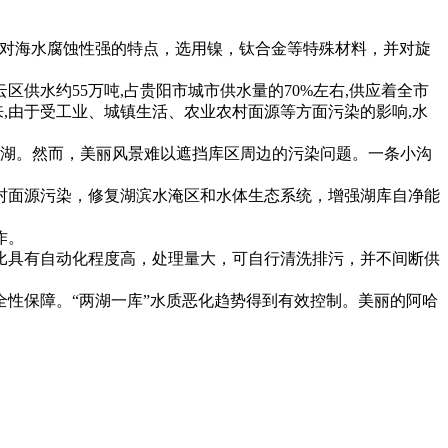
针对海水腐蚀性强的特点，选用镍，钛合金等特殊材料，并对旋
供水约55万吨,占贵阳市城市供水量的70%左右,供应着全市
以来,由于受工业、城镇生活、农业农村面源等方面污染的影响,水
岛湖。然而，美丽风景难以遮挡库区周边的污染问题。一条小沟
村面源污染，修复湖滨水淹区和水体生态系统，增强湖库自净能
作。
比具有自动化程度高，处理量大，可自行清洗排污，并不间断供
性保障。“两湖一库”水质恶化趋势得到有效控制。美丽的阿哈