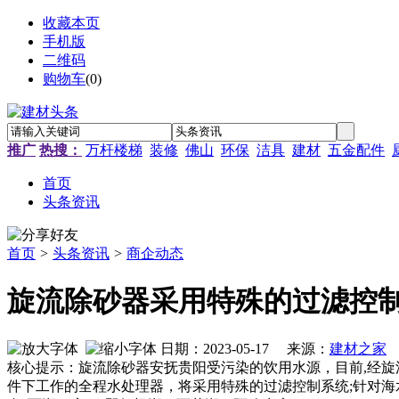
收藏本页
手机版
二维码
购物车
(
0
)
推广
热搜：
万杆楼梯
装修
佛山
环保
洁具
建材
五金配件
首页
头条资讯
首页
>
头条资讯
>
商企动态
旋流除砂器采用特殊的过滤控
日期：2023-05-17 来源：
建材之家
作
核心提示：旋流除砂器安抚贵阳受污染的饮用水源，目前,经旋
件下工作的全程水处理器，将采用特殊的过滤控制系统;针对