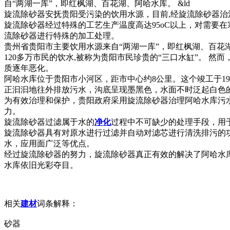
自“两湖一库”，即红枫湖、百花湖、阿哈水库。 &ld
旋流除砂器安抚贵阳受污染的饮用水源，目前,经旋流除砂器
旋流除砂器经过特殊的工艺生产温度高达95oC以上，对需要
流除砂器进行特殊的加工处理。
贵州省贵阳市主要饮用水源来自“两湖一库”，即红枫湖、百花湖
120多万市民的饮水,被称为贵阳市民珍贵的“三口水缸”。 然
质逐年恶化。
阿哈水库位于贵阳市小河区，距市中心约8公里。这个竣工于1
正汩汩地往外排放污水，沟底呈现墨黑色，水面不时泛起白色
为有效治理和保护，贵阳政府采用旋流除砂器治理阿哈水库污
力。
旋流除砂器过滤属于水的
净化
过程中不可缺少的处理手段，用
旋流除砂器具有对原水进行过滤并自动对滤芯进行清洗排污的
水，应用面广泛等优点。
经过旋流除砂器的努力，旋流除砂器真正有效的解决了阿哈水
水库依旧光彩夺目。
相关
建材
词条解释：
砂器