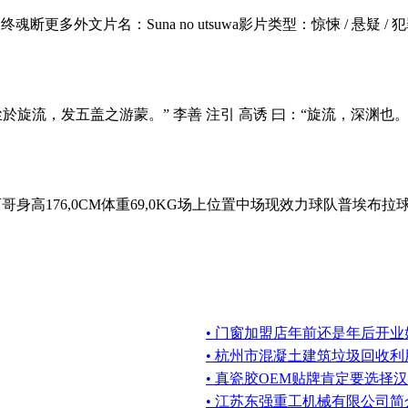
：曲终魂断更多外文片名：Suna no utsuwa影片类型：惊悚 / 悬
荡遗尘於旋流，发五盖之游蒙。” 李善 注引 高诱 曰：“旋流，深渊也
哥身高176,0CM体重69,0KG场上位置中场现效力球队普埃布拉
• 门窗加盟店年前还是年后开
• 杭州市混凝土建筑垃圾回收
• 真瓷胶OEM贴牌肯定要选择
• 江苏东强重工机械有限公司简