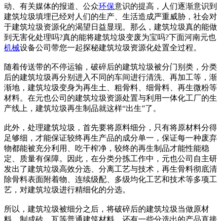
动、有关媒体的报道、公众
环保
意识的提高，人们逐渐意识到
建筑垃圾填埋已经对人们的生产、生活造成严重威胁，社会对
于建筑垃圾资源化的渴望日益显现。那么，建筑垃圾真的能做
到无害化处理吗?真的能将建筑垃圾变废为宝吗?下面河南元也
机械
设备公司带您一起探秘建筑垃圾资源化处置全过程。
随着传送带的不停运输，破碎后的建筑垃圾被分门别类，分类
后的建筑垃圾再分别进入不同的车间进行清洗、再加工等，渐
渐地，建筑垃圾变身为再生土、粗骨料、细骨料、再生微粉等
材料。在元也公司的建筑垃圾资源处置与利用一体化工厂的生
产线上，建筑垃圾再生制品就这样“出生”了。
此外，处理建筑垃圾，首先要将原料细分，只有将原材料分得
足够细，才能保证较终再生产品的成分单一，保证每一种废弃
物都能被充分利用、吃干榨净，较终的再生制品才能性能稳
定、质量有保障。因此，在分类分拣工作中，元也公司自主研
发出了建筑垃圾高效分选、分离工艺与技术，再生骨料彻底清
除骨料表面附着物、连续级配、多级均化工艺和技术等多项工
艺，对建筑垃圾进行精细化的分选。
所以，建筑垃圾被细分之后，将破碎后的建筑垃圾当做原材
料，制成砖、瓦等普通建筑材料，还有一些分选出的产品直接