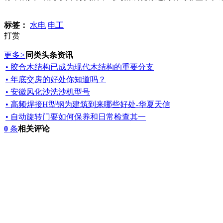
标签：
水电
电工
打赏
更多
>
同类头条资讯
• 胶合木结构已成为现代木结构的重要分支
• 年底交房的好处你知道吗？
• 安徽风化沙洗沙机型号
• 高频焊接H型钢为建筑到来哪些好处-华夏天信
• 自动旋转门要如何保养和日常检查其一
0
条
相关评论