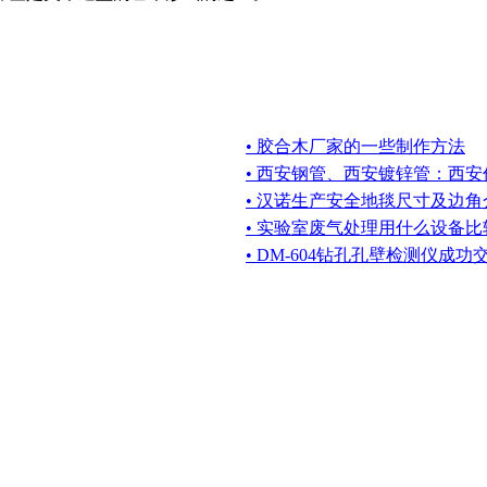
• 胶合木厂家的一些制作方法
• 西安钢管、西安镀锌管：西
• 汉诺生产安全地毯尺寸及边角
• 实验室废气处理用什么设备比
• DM-604钻孔孔壁检测仪成