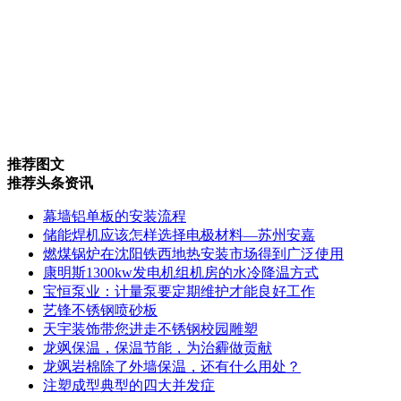
推荐图文
推荐头条资讯
幕墙铝单板的安装流程
储能焊机应该怎样选择电极材料—苏州安嘉
燃煤锅炉在沈阳铁西地热安装市场得到广泛使用
康明斯1300kw发电机组机房的水冷降温方式
宝恒泵业：计量泵要定期维护才能良好工作
艺锋不锈钢喷砂板
天宇装饰带您进走不锈钢校园雕塑
龙飒保温，保温节能，为治霾做贡献
龙飒岩棉除了外墙保温，还有什么用处？
注塑成型典型的四大并发症