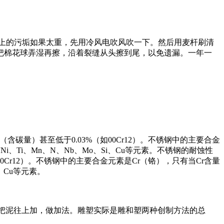
上的污垢如果太重，先用冷风电吹风吹一下。然后用麦杆刷清
把棉花球弄湿再擦，沿着裂缝从头擦到尾，以免遗漏。一年一
碳量）甚至低于0.03%（如00Cr12）。不锈钢中的主要合金
、Ti、Mn、N、Nb、Mo、Si、Cu等元素。不锈钢的耐蚀性
Cr12）。不锈钢中的主要合金元素是Cr（铬），只有当Cr含量
、Cu等元素。
“即是把泥往上加，做加法。雕塑实际是雕和塑两种创制方法的总