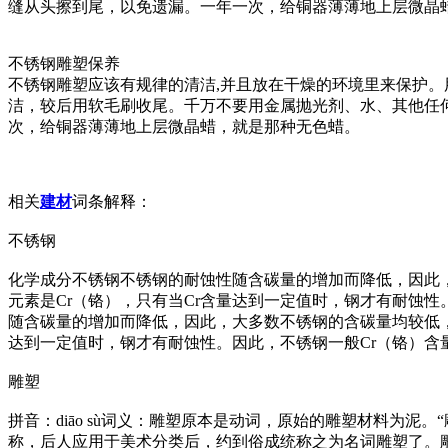
缝从头擦到尾，以免遗漏。一年一次，给铜器薄薄地上层微晶
不锈钢雕塑保养
不锈钢雕塑应该有规律的清洁,并且放在干燥的环境里来保护
洁，较后用软毛刷收尾。千万不要用金属抛光剂、水、其他任
次，给铜器薄薄地上层微晶蜡，就是那种无色蜡。
相关
建材
词条解释：
不锈钢
化学成分不锈钢不锈钢的耐蚀性随含碳量的增加而降低，因此，大多
元素是Cr（铬），只有当Cr含量达到一定值时，钢才有耐蚀性。因
随含碳量的增加而降低，因此，大多数不锈钢的含碳量均较低，最大
达到一定值时，钢才有耐蚀性。因此，不锈钢一般Cr（铬）含量至少
雕塑
拼音：diāo sù词义：雕塑原本是动词，原始的雕塑材料为泥
称，后人应用于美术分类后，约到俗成统称之为名词雕塑了。