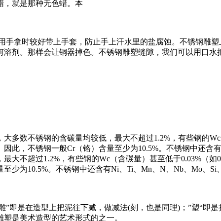
蜡，就是那种无色蜡。本
。用手拿时较好带上手套，防止手上汗水里的盐腐蚀。不锈钢雕塑
何溶剂。那样会让铜器掉色。不锈钢雕塑缝隙，我们可以用口水
数不锈钢的含碳量均较低，最大不超过1.2%，有些钢的Wc（含
此，不锈钢一般Cr（铬）含量至少为10.5%。不锈钢中还含有Ni
不超过1.2%，有些钢的Wc（含碳量）甚至低于0.03%（如00
为10.5%。不锈钢中还含有Ni、Ti、Mn、N、Nb、Mo、Si
。“雕”即是在造型上把泥往下减，做减法(刻，也是同理)；”塑
雕塑是美术造型的艺术形式的之一。