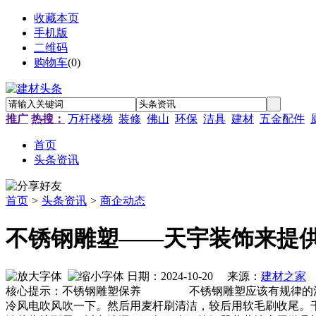
收藏本页
手机版
二维码
购物车
(
0
)
推广
热搜：
万杆楼梯
装修
佛山
环保
洁具
建材
五金配件
首页
头条资讯
首页
>
头条资讯
>
商企动态
不锈钢雕塑——天宇装饰来提
日期：2024-10-20 来源：
建材之家
作
核心提示：不锈钢雕塑保养 不锈钢雕塑应该有规律的清洁
冷风电吹风吹一下。然后用麦杆刷清洁，较后用软毛刷收尾。