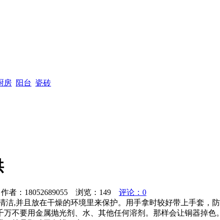
厨房
阳台
瓷砖
供
者：18052689055 浏览：
149
评论：0
,并且放在干燥的环境里来保护。用手拿时较好带上手套，防
千万不要用金属抛光剂、水、其他任何溶剂。那样会让铜器掉色