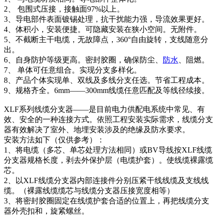
2、 包围式压接，接触面97%以上。
3、导电部件表面镀锡处理，抗干扰能力强，导流效果更好。
4、体积小，安装便捷。可隐藏安装在狭小空间。无附件。
5、不截断主干电缆，无故障点，360°自由旋转，支线随意分
出。
6、自身防护等级更高。密封胶圈，确保防尘、
防水
、阻燃。
7、 单体可任意组合。实现分支多样化。
8、产品个体实现单、双线及多线分支任选。节省工程成本。
9、规格齐全。6mm——300mm线缆任意匹配及等线径续接。
XLF系列线缆分支器——是目前电力供配电系统中常见、有
效、安全的一种连接方式。依照工程安装实际需求，线缆分支
器有效解决了室外、地埋安装涉及的绝缘及防水要求。
安装方法如下（仅供参考）：
1、将电缆（多芯、单芯处理方法相同）或BV导线按XLF线缆
分支器规格长度，剥去外保护层（电缆护套）。使线缆裸露缆
芯。
2、以XLF线缆分支器内部连接件分别压紧干线线缆及支线线
缆。（裸露线缆缆芯与线缆分支器压接宽度相等）
3、将密封胶圈固定在线缆护套合适的位置上，再把线缆分支
器外壳扣和，旋紧螺丝。