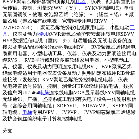
KVVP聚氯乙烯护套编织屏蔽电缆
电器
、仪表、配电装置的信
号传输、控制、测量SYWV （ Y ）、 SYKV同轴电缆）单根
无氧圆铜线 + 物理 发泡聚乙烯（绝缘） + （锡丝 + 铝） + 聚
氯乙烯（聚乙烯有线电视、宽带网专用电缆RVV （
227IEC52/53 ）：聚氯乙烯绝缘软电缆家用电器、小型电动
工
具
、仪表及动力
照明
AVVR聚氯乙烯护套安装用软电缆SBVV
HYA数据通信电缆（室内、外）电话通信及无线电设备的连
接以及电话配线网的分线盒接线用RV 、 RVP聚氯乙烯绝缘电
缆家用电器、小型电动工具、仪器、仪表及动力照明连接用电
缆RVS 、 RVB平行或对绞多股软线家用电器、小型电动工
具、仪器、仪表及动力照明连接用电缆BV 、 BVR聚氯乙烯
绝缘电缆适用于电器仪表设备及动力照明固定布线用RIB音箱
连接线（发烧线）KVV聚氯乙烯绝缘控制电缆电器、仪表、
配电装置信号传输、控制、测量SFTP双绞线传输电话、数据
及信息网UL2464
电脑
连接线电脑VGA显示器线SYV同轴电缆
无线通讯、广播、监控系统工程和有关电子设备中传输射频信
号（含综合用同轴电缆）SDFAVP 、 SDFAVVP 、 SYFPY同
轴电缆，
电梯
专用JVPV 、 JVPVP 、 JVVP铜芯聚氯乙烯绝缘
及护套铜丝编织电子计算机控制电缆
分支