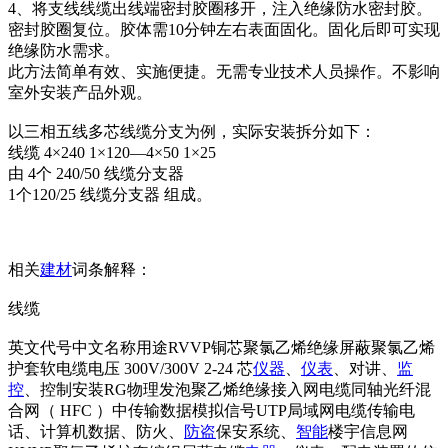
4、将支线线缆出线端密封胶圈移开，注入绝缘防水密封胶。
密封胶圈复位。胶体需10分钟左右表面固化。固化后即可实现
绝缘防水需求。
此方法简单有效、实施便捷。无需专业技术人员操作。不影响
室外安装产品外观。
以三相五线多芯线缆分支为例，实际安装拆分如下：
线缆 4×240 1×120—4×50 1×25
由 4个 240/50 线缆分支器
1个120/25 线缆分支器 组成。
相关
建材
词条解释：
线缆
英文代号中文名称用途RVVP铜芯聚氯乙烯绝缘屏蔽聚氯乙烯
护套软电缆电压 300V/300V 2-24 芯
仪器
、
仪表
、对讲、
监
控
、控制安装RG物理发泡聚乙烯绝缘接入网电缆同轴光纤混
合网（ HFC ）中传输数据模拟信号UTP局域网电缆传输电
话、计算机数据、防火、
防盗
保安系统、
智能
楼宇信息网