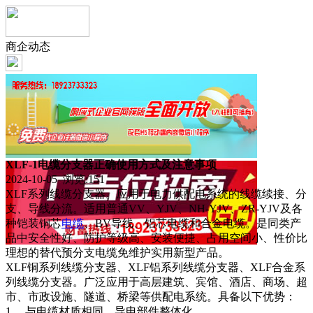
商企动态
XLF-1电缆分支器正确使用方式及注意事项
2024-10-05 浏览:
151
XLF系列线缆分支器。应用于电力供配电系统的线缆续接、分
支、导线分流。适用普通VV、YJV、NH-YJV、ZR-YJV及各
种铠装铜芯
电缆
、BV导线、铝芯电缆和合金电缆。是同类产
品中安全性好、防护等级高、安装便捷、占用空间小、性价比
理想的替代预分支电缆免维护实用新型产品。
XLF铜系列线缆分支器、XLF铝系列线缆分支器、XLF合金系
列线缆分支器。广泛应用于高层建筑、宾馆、酒店、商场、超
市、市政设施、隧道、桥梁等供配电系统。具备以下优势：
1、 与电缆材质相同。导电部件整体化。