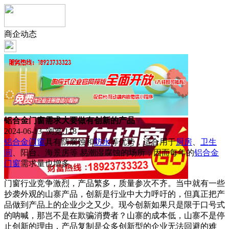
商企动态
铝合金门窗需求大要做有创新的产品
2024-06-13 浏览:
118
铝合金门窗
具有防腐蚀和
防水
等优势，适合用于
厨房
、
卫生
间
、阳台、海景房等 易潮湿腐蚀的场所，因而每年的
铝合金
门窗
需求量也增多。
门窗行业竞争激烈，产品繁多，质量参次不齐。当中就有一些
抄袭外观的山寨产品，创新是行业中大力呼吁的，但真正把产
品做到产品上的企业少之又少。现今创新如果只是限于口号式
的呐喊，那岂不是在欺骗消费者？山寨的成本低，山寨不是停
止创新的理由，产品复制是众多创新型的企业无法回避的难