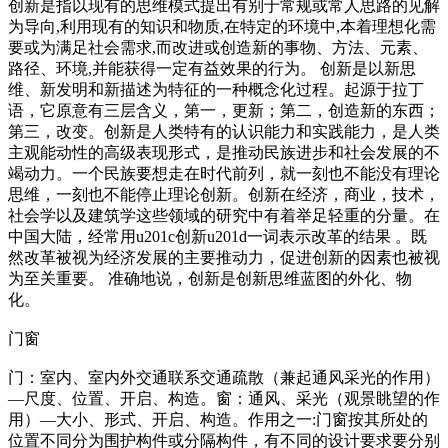
创新是指以现有的思维模式提出有别于常规或常人思路的见解
为导向,利用现有的知识和物质,在特定的环境中,本着理想化需
要或为满足社会需求,而改进或创造新的事物、方法、元素、
路径、环境,并能获得一定有益效果的行为。 创新是以新思
维、新发明和新描述为特征的一种概念化过程。起源于拉丁
语，它原意有三层含义，第一，更新；第二，创造新的东西；
第三，改变。创新是人类特有的认识能力和实践能力，是人类
主观能动性的高级表现形式，是推动民族进步和社会发展的不
竭动力。一个民族要想走在时代前列，就一刻也不能没有理论
思维，一刻也不能停止理论创新。创新在经济，商业，技术，
社会学以及建筑学这些领域的研究中有着举足轻重的分量。在
中国大陆，经常用u201c创新u201d一词表示改革的结果 。既
然改革被视为经济发展的主要推动力，促进创新的因素也被视
为至关重要。 准确地说，创新是创新思维蓝图的外化、物
化。
门窗
门：室内、室内外交通联系交通疏散（兼起通风采光的作用）
—尺度、位置、开启、构造。窗：通风、采光（观景眺望的作
用）—大小、形式、开启、构造。作用之一:门窗按其所处的
位置不同分为围护构件或分隔构件，有不同的设计要求要分别