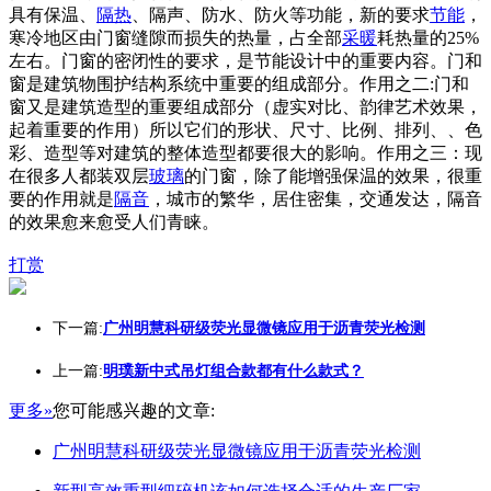
具有保温、
隔热
、隔声、防水、防火等功能，新的要求
节能
，
寒冷地区由门窗缝隙而损失的热量，占全部
采暖
耗热量的25%
左右。门窗的密闭性的要求，是节能设计中的重要内容。门和
窗是建筑物围护结构系统中重要的组成部分。作用之二:门和
窗又是建筑造型的重要组成部分（虚实对比、韵律艺术效果，
起着重要的作用）所以它们的形状、尺寸、比例、排列、、色
彩、造型等对建筑的整体造型都要很大的影响。作用之三：现
在很多人都装双层
玻璃
的门窗，除了能增强保温的效果，很重
要的作用就是
隔音
，城市的繁华，居住密集，交通发达，隔音
的效果愈来愈受人们青睐。
打赏
下一篇:
广州明慧科研级荧光显微镜应用于沥青荧光检测
上一篇:
明璞新中式吊灯组合款都有什么款式？
更多»
您可能感兴趣的文章:
广州明慧科研级荧光显微镜应用于沥青荧光检测