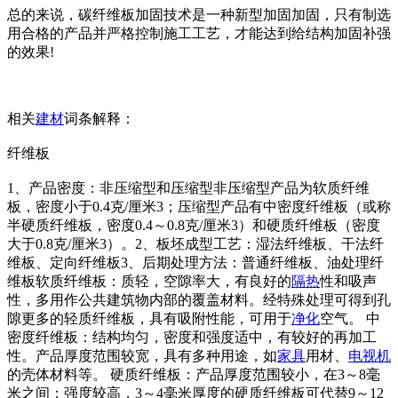
总的来说，碳纤维板加固技术是一种新型加固加固，只有制选
用合格的产品并严格控制施工工艺，才能达到给结构加固补强
的效果!
相关
建材
词条解释：
纤维板
1、产品密度：非压缩型和压缩型非压缩型产品为软质纤维
板，密度小于0.4克/厘米3；压缩型产品有中密度纤维板（或称
半硬质纤维板，密度0.4～0.8克/厘米3）和硬质纤维板（密度
大于0.8克/厘米3）。2、板坯成型工艺：湿法纤维板、干法纤
维板、定向纤维板3、后期处理方法：普通纤维板、油处理纤
维板软质纤维板：质轻，空隙率大，有良好的
隔热
性和吸声
性，多用作公共建筑物内部的覆盖材料。经特殊处理可得到孔
隙更多的轻质纤维板，具有吸附性能，可用于
净化
空气。 中
密度纤维板：结构均匀，密度和强度适中，有较好的再加工
性。产品厚度范围较宽，具有多种用途，如
家具
用材、
电视机
的壳体材料等。 硬质纤维板：产品厚度范围较小，在3～8毫
米之间；强度较高，3～4毫米厚度的硬质纤维板可代替9～12