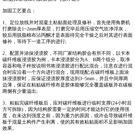
加固工艺要点：
1、定位放线并对混凝土粘贴面处理及修补，首先使用角磨机
打磨除去1~2mm厚表层，打磨完毕后用压缩空气吹净浮灰，
较后用脱脂棉布沾丙酮才是表面待完全干燥之后对其进行表面
修补，等待下一道工序的进行;
2、配置并涂抹浸渍胶，不同厂家结构胶会有所不同，以卡本
碳纤维板浸渍胶为例，卡本浸渍胶分为A、B两个组分，取净
容器和电子秤按说明书将浸渍胶进行配比混合，注意在进行混
合时应沿着一个方向进行混合，现用现配;在碳纤维板上面涂
抹浸渍胶时，应保证浸渍胶厚度达到3~5mm，并且中间厚两
边薄，保证在粘贴碳纤维布是胶体能够完全覆盖碳板并在碳板
两侧有少量溢出;
3、粘贴完碳纤维板后，应对碳纤维板进行临时支撑(24小时后
方可拆除)，因为结构胶需要一定的时间才能达到它的使用强
度，在未达到强度之前，因为重力的原因，或许会导致碳纤维
板于混凝土构件产生剥离，使的其有效粘贴面积不足影响加固
效果。