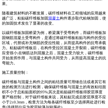
果。
随着建筑材料的不断发展，碳纤维材料在工程领域的应用越来
越广泛，粘贴碳纤维板加固
混凝土
构件逐步取代粘钢加固，使
的加固技术发生了显著的改变。
以碳纤维板加固桥梁为例，桥梁属于受弯构件，而碳纤维板加
固钢筋混凝土受弯构件，是通过将碳纤维板粘贴与构件的受拉
区域，代替或补充钢筋的受拉性能，从而提高构件的抗弯承载
力。粘贴碳纤维板后，在构件受拉区混凝土开裂前，碳纤维板
应变很小;在钢筋达到屈服之后，混凝土受力较大，碳纤维板
开始发挥作用，与混凝土构件共同受力，从而提高混凝土的抗
弯能力。
施工质量控制：
碳纤维板与混凝土构件之间的粘结质量可用锤击法或者其它有
效的检测方法进行检测，确保碳纤维板与混凝土的有效粘结面
积不小于总粘贴面积的95%;其次是粘贴碳纤维板得胶层厚度
要严格控制，对于碳纤维板来说，其粘贴完成后胶层厚度不应
小于2±0.3mm，检查方法为每条碳纤维板至少选择两处进行检
查(选择部位应为胶层较薄与较厚处)。