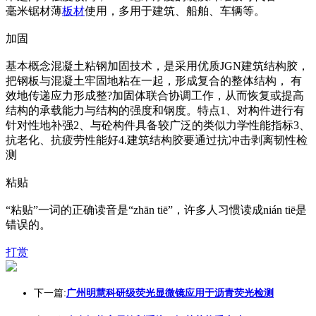
毫米锯材薄
板材
使用，多用于建筑、船舶、车辆等。
加固
基本概念混凝土粘钢加固技术，是采用优质JGN建筑结构胶，
把钢板与混凝土牢固地粘在一起，形成复合的整体结构， 有
效地传递应力形成整?加固体联合协调工作，从而恢复或提高
结构的承载能力与结构的强度和钢度。特点1、对构件进行有
针对性地补强2、与砼构件具备较广泛的类似力学性能指标3、
抗老化、抗疲劳性能好4.建筑结构胶要通过抗冲击剥离韧性检
测
粘贴
“粘贴”一词的正确读音是“zhān tiē”，许多人习惯读成nián tiē是
错误的。
打赏
下一篇:
广州明慧科研级荧光显微镜应用于沥青荧光检测