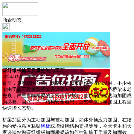
商企动态
碳纤维板施工质量控制与工艺
2024-03-02 浏览:
127
目前，随着我国公路、铁路以及城市建设事业的发展，不少桥
梁由于施工质量和桥梁设计等方面的原因，造成一些桥梁未老
先衰，严重影响桥梁的正常使用功能，使桥梁的检测与加固成
为必要。因此，为了结构安全着想，近些年来旧桥加固工程呈
快速增长态势。
桥梁加固分为主动加固与被动加固，如体外预应力加固、在结
构的受拉粘区粘贴
钢板
或增设钢结构支撑等等，今天卡本和大
家谈谈粘贴碳纤维板加固桥梁该如何控制施工质量及加固效