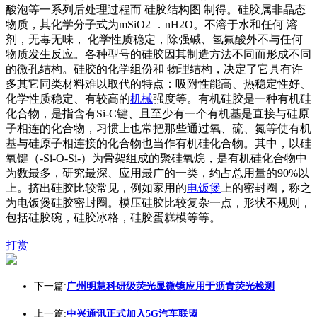
酸泡等一系列后处理过程而 硅胶结构图 制得。硅胶属非晶态
物质，其化学分子式为mSiO2 ．nH2O。不溶于水和任何 溶
剂，无毒无味， 化学性质稳定，除强碱、氢氟酸外不与任何
物质发生反应。各种型号的硅胶因其制造方法不同而形成不同
的微孔结构。硅胶的化学组份和 物理结构，决定了它具有许
多其它同类材料难以取代的特点：吸附性能高、热稳定性好、
化学性质稳定、有较高的
机械
强度等。有机硅胶是一种有机硅
化合物，是指含有Si-C键、且至少有一个有机基是直接与硅原
子相连的化合物，习惯上也常把那些通过氧、硫、氮等使有机
基与硅原子相连接的化合物也当作有机硅化合物。其中，以硅
氧键（-Si-O-Si-）为骨架组成的聚硅氧烷，是有机硅化合物中
为数最多，研究最深、应用最广的一类，约占总用量的90%以
上。挤出硅胶比较常见，例如家用的
电饭煲
上的密封圈，称之
为电饭煲硅胶密封圈。模压硅胶比较复杂一点，形状不规则，
包括硅胶碗，硅胶冰格，硅胶蛋糕模等等。
打赏
下一篇:
广州明慧科研级荧光显微镜应用于沥青荧光检测
上一篇:
中兴通讯正式加入5G汽车联盟