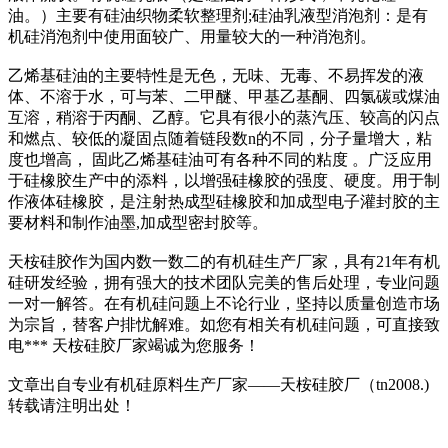
油。）主要有硅油织物柔软整理剂;硅油乳液型消泡剂：是有
机硅消泡剂中使用面较广、用量较大的一种消泡剂。
乙烯基硅油的主要特性是无色，无味、无毒、不易挥发的液
体、不溶于水，可与苯、二甲醚、甲基乙基酮、四氯碳或煤油
互溶，稍溶于丙酮、乙醇。它具有很小的蒸汽压、较高的闪点
和燃点、较低的凝固点随着链段数n的不同，分子量增大，粘
度也增高， 固此乙烯基硅油可有各种不同的粘度 。广泛应用
于硅橡胶生产中的添料，以增强硅橡胶的强度、硬度。用于制
作液体硅橡胶，是注射热成型硅橡胶和加成型电子灌封胶的主
要材料和制作油墨,加成型密封胶等。
天桉硅胶作为国内数一数二的有机硅生产厂家，具有21年有机
硅研发经验，拥有强大的技术团队完美的售后处理，专业问题
一对一解答。在有机硅问题上不论行业，坚持以质量创造市场
为宗旨，替客户排忧解难。如您有相关有机硅问题，可直接致
电*** 天桉硅胶厂家竭诚为您服务！
文章出自专业有机硅原料生产厂家——天桉硅胶厂（tn2008.)
转载请注明出处！