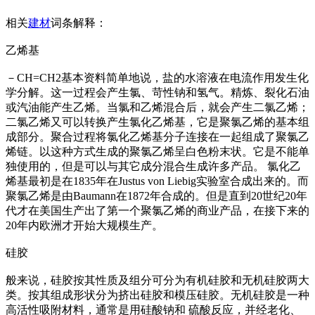
相关
建材
词条解释：
乙烯基
－CH=CH2基本资料简单地说，盐的水溶液在电流作用发生化
学分解。这一过程会产生氯、苛性钠和氢气。精炼、裂化石油
或汽油能产生乙烯。当氯和乙烯混合后，就会产生二氯乙烯；
二氯乙烯又可以转换产生氯化乙烯基，它是聚氯乙烯的基本组
成部分。聚合过程将氯化乙烯基分子连接在一起组成了聚氯乙
烯链。以这种方式生成的聚氯乙烯呈白色粉末状。它是不能单
独使用的，但是可以与其它成分混合生成许多产品。 氯化乙
烯基最初是在1835年在Justus von Liebig实验室合成出来的。而
聚氯乙烯是由Baumann在1872年合成的。但是直到20世纪20年
代才在美国生产出了第一个聚氯乙烯的商业产品，在接下来的
20年内欧洲才开始大规模生产。
硅胶
般来说，硅胶按其性质及组分可分为有机硅胶和无机硅胶两大
类。按其组成形状分为挤出硅胶和模压硅胶。无机硅胶是一种
高活性吸附材料，通常是用硅酸钠和 硫酸反应，并经老化、