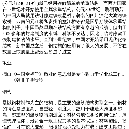
(公元前246-219年)就已经用铁做简单的承重结构，而西方国家
在17世纪才开始使用金属承重结构。公元3-6世纪，聪明勤劳
的中国人民就用铁链修建铁索悬桥，著名的四川泸定大渡河铁
索桥，云南的元江桥和贵州的盘江桥等都是国早期铁体承重结
构的例子。中国虽然早期在铁结构方面有卓越的成绩，但由于
2000多年的封建制度的束缚，科学不发达，因此，临时停留于
铁制建筑物的水平。直到19世纪末，中国才开始采用现代化钢
结构。新中国成立后，钢结构的应用有了很大的发展，不管在
数量上或质量上都远远超过了过去。
敬业
摘自《中国幸福学》敬业的意思就是专心致力于学业或工作。
——《韩非子·喻老》
钢构
是以钢材制作为主的结构，是主要的建筑结构类型之一。钢材
的特点是强度高、自重轻、刚度大，故用于建造大跨度和超
高、超重型的建筑物特别适宜；材料匀质性和各向同性好，属
理想弹性体，最符合一般工程力学的基本假定；材料塑性、韧
性好，可有较大变形，能很好地承受动力荷载；建筑工期短；