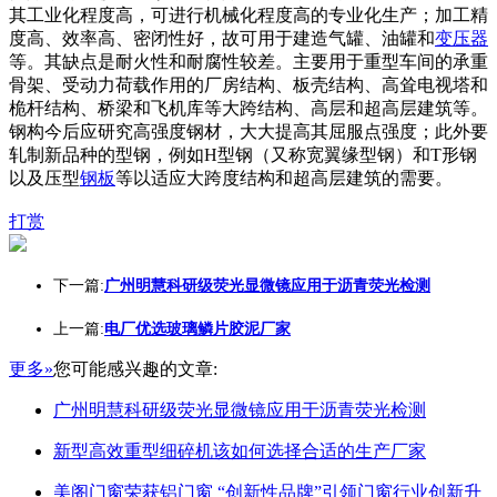
其工业化程度高，可进行机械化程度高的专业化生产；加工精
度高、效率高、密闭性好，故可用于建造气罐、油罐和
变压器
等。其缺点是耐火性和耐腐性较差。主要用于重型车间的承重
骨架、受动力荷载作用的厂房结构、板壳结构、高耸电视塔和
桅杆结构、桥梁和飞机库等大跨结构、高层和超高层建筑等。
钢构今后应研究高强度钢材，大大提高其屈服点强度；此外要
轧制新品种的型钢，例如H型钢（又称宽翼缘型钢）和T形钢
以及压型
钢板
等以适应大跨度结构和超高层建筑的需要。
打赏
下一篇:
广州明慧科研级荧光显微镜应用于沥青荧光检测
上一篇:
电厂优选玻璃鳞片胶泥厂家
更多»
您可能感兴趣的文章:
广州明慧科研级荧光显微镜应用于沥青荧光检测
新型高效重型细碎机该如何选择合适的生产厂家
美阁门窗荣获铝门窗 “创新性品牌”引领门窗行业创新升