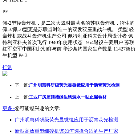
PE
佩-2型轻轰炸机，是二次大战时最著名的苏联轰炸机，衍生的
佩-3/佩-2I型更是苏联当时唯一的双发双座重战斗机。 类型 轻
轰炸机或战斗轰炸机生产公司 佩特利亚科夫设计局设计者 佩
特利亚科夫首次飞行 1940年使用状态 1954退役主要用户 苏联
红军空军中国和北朝鲜与前 华沙条约国家生产数量 11427架衍
生机型 Pe-3
打赏
下一篇:
广州明慧科研级荧光显微镜应用于沥青荧光检测
上一篇:
工业厂房屋顶接缝生锈漏水一贴止漏卷材
更多»
您可能感兴趣的文章:
广州明慧科研级荧光显微镜应用于沥青荧光检测
新型高效重型细碎机该如何选择合适的生产厂家