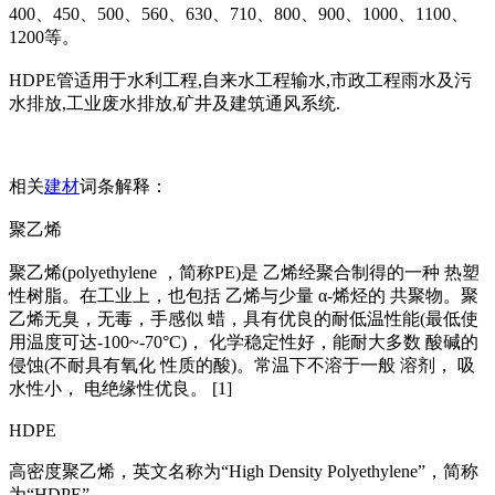
400、450、500、560、630、710、800、900、1000、1100、
1200等。
HDPE管适用于水利工程,自来水工程输水,市政工程雨水及污
水排放,工业废水排放,矿井及建筑通风系统.
相关
建材
词条解释：
聚乙烯
聚乙烯(polyethylene ，简称PE)是 乙烯经聚合制得的一种 热塑
性树脂。在工业上，也包括 乙烯与少量 α-烯烃的 共聚物。聚
乙烯无臭，无毒，手感似 蜡，具有优良的耐低温性能(最低使
用温度可达-100~-70°C)， 化学稳定性好，能耐大多数 酸碱的
侵蚀(不耐具有氧化 性质的酸)。常温下不溶于一般 溶剂， 吸
水性小， 电绝缘性优良。 [1]
HDPE
高密度聚乙烯，英文名称为“High Density Polyethylene”，简称
为“HDPE”。