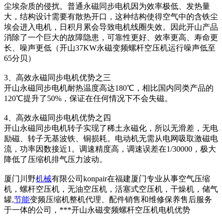
尘埃杂质的侵扰。普通永磁同步电机因为效率极低、发热量
大，结构设计需要有散热开口，这种结构使得空气中的含铁尘
埃会进入电机，日积月累会导致电机线圈失效。因此开山产品
消除了一个巨大的故障隐患，可靠性更好、效率更高、寿命更
长、噪声更低（开山37KW永磁变频螺杆空压机运行噪声低至
65分贝）
3、高效永磁同步电机优势之三
开山永磁同步电机耐热温度高达180℃，相比国内同类产品的
120℃提升了50%，保证在任何情况下不会失磁。
4、高效永磁同步电机优势之四
开山永磁同步电机转子实现了稀土永磁化，所以无滑差，无电
励磁、转子无基波铁、铜损耗。电动机无需从电网吸取激磁电
流，功率因数接近1。调速精度高，调速误差在1/30000，极大
降低了压缩机排气压力波动。
厦门川野
机械
有限公司konpair在福建厦门专业从事空气压缩
机，螺杆空压机，无油空压机，活塞式空压机，干燥机，储气
罐,
节能
变频压缩机整机代理、配件销售和维修保养售后服务
于一体的公司，***开山永磁变频螺杆空压机电机优势