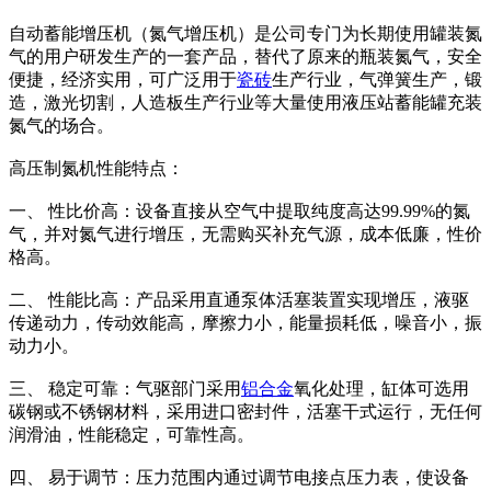
自动蓄能增压机（氮气增压机）是公司专门为长期使用罐装氮
气的用户研发生产的一套产品，替代了原来的瓶装氮气，安全
便捷，经济实用，可广泛用于
瓷砖
生产行业，气弹簧生产，锻
造，激光切割，人造板生产行业等大量使用液压站蓄能罐充装
氮气的场合。
高压制氮机性能特点：
一、 性比价高：设备直接从空气中提取纯度高达99.99%的氮
气，并对氮气进行增压，无需购买补充气源，成本低廉，性价
格高。
二、 性能比高：产品采用直通泵体活塞装置实现增压，液驱
传递动力，传动效能高，摩擦力小，能量损耗低，噪音小，振
动力小。
三、 稳定可靠：气驱部门采用
铝合金
氧化处理，缸体可选用
碳钢或不锈钢材料，采用进口密封件，活塞干式运行，无任何
润滑油，性能稳定，可靠性高。
四、 易于调节：压力范围内通过调节电接点压力表，使设备