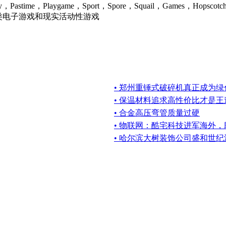
e，Playgame，Sport，Spore，Squail，Games，Ho
ame分类电子游戏和现实活动性游戏
• 郑州重锤式破碎机真正成为
• 保温材料追求高性价比才是王
• 合金高压弯管质量过硬
• 物联网：酷宅科技进军海外
• 哈尔滨大树装饰公司盛和世