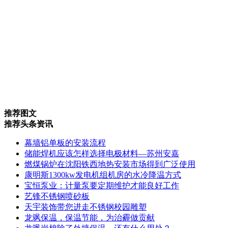
推荐图文
推荐头条资讯
幕墙铝单板的安装流程
储能焊机应该怎样选择电极材料—苏州安嘉
燃煤锅炉在沈阳铁西地热安装市场得到广泛使用
康明斯1300kw发电机组机房的水冷降温方式
宝恒泵业：计量泵要定期维护才能良好工作
艺锋不锈钢喷砂板
天宇装饰带您进走不锈钢校园雕塑
龙飒保温，保温节能，为治霾做贡献