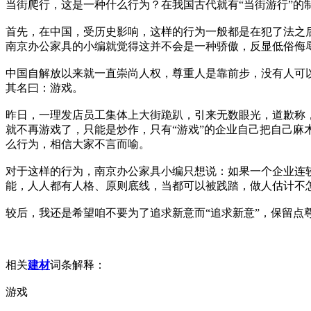
当街爬行，这是一种什么行为？在我国古代就有“当街游行”的
首先，在中国，受历史影响，这样的行为一般都是在犯了法之
南京办公家具的小编就觉得这并不会是一种骄傲，反显低俗侮
中国自解放以来就一直崇尚人权，尊重人是靠前步，没有人可
其名曰：游戏。
昨日，一理发店员工集体上大街跪趴，引来无数眼光，道歉称
就不再游戏了，只能是炒作，只有“游戏”的企业自己把自己麻
么行为，相信大家不言而喻。
对于这样的行为，南京办公家具小编只想说：如果一个企业连
能，人人都有人格、原则底线，当都可以被践踏，做人估计不
较后，我还是希望咱不要为了追求新意而“追求新意”，保留点尊
相关
建材
词条解释：
游戏