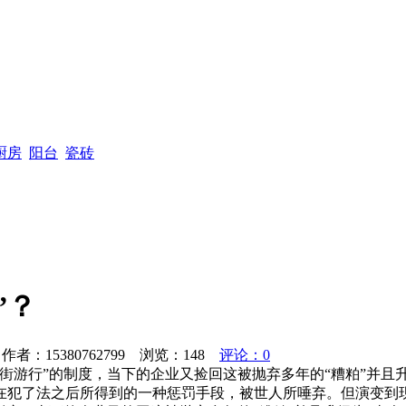
厨房
阳台
瓷砖
”？
者：15380762799 浏览：
148
评论：0
街游行”的制度，当下的企业又捡回这被抛弃多年的“糟粕”并且
在犯了法之后所得到的一种惩罚手段，被世人所唾弃。但演变到