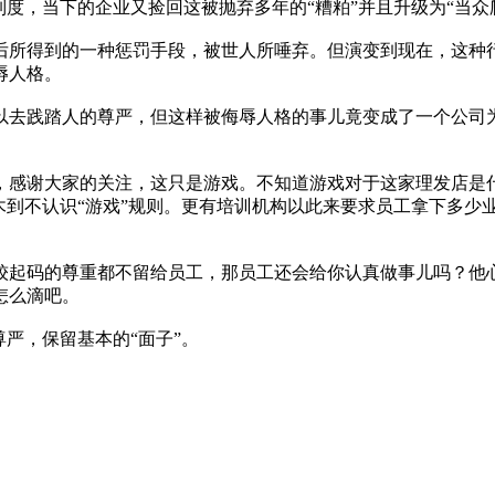
制度，当下的企业又捡回这被抛弃多年的“糟粕”并且升级为“当众
后所得到的一种惩罚手段，被世人所唾弃。但演变到现在，这种
辱人格。
以去践踏人的尊严，但这样被侮辱人格的事儿竟变成了一个公司
，感谢大家的关注，这只是游戏。不知道游戏对于这家理发店是
木到不认识“游戏”规则。更有培训机构以此来要求员工拿下多少
较起码的尊重都不留给员工，那员工还会给你认真做事儿吗？他心
怎么滴吧。
严，保留基本的“面子”。