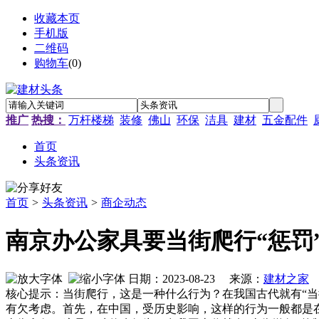
收藏本页
手机版
二维码
购物车
(
0
)
推广
热搜：
万杆楼梯
装修
佛山
环保
洁具
建材
五金配件
首页
头条资讯
首页
>
头条资讯
>
商企动态
南京办公家具要当街爬行“惩罚
日期：2023-08-23 来源：
建材之家
作
核心提示：当街爬行，这是一种什么行为？在我国古代就有“当
有欠考虑。首先，在中国，受历史影响，这样的行为一般都是