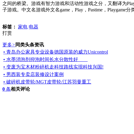
之间的桥梁。游戏有智力游戏和活动性游戏之分，又翻译为Play，Pastim
子游戏。中文名游戏外文名game，Play，Pastime，Playg
标签：
家电
电器
打赏
更多
>
同类头条资讯
• 青岛办公家具专业设备德国原装的威力Unicontrol
• 水墨消泡剂抑泡时间长水分散性好
• 变废为宝木材粉碎机走科技路线实现科技兴国!
• 男西装专卖店装修设计案例
• 破碎机皮带轮/MGT皮带轮/江苏羽曼重工
0
条
相关评论