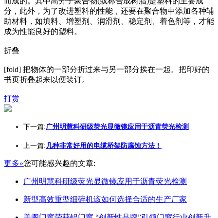
而成的。其中高分子聚合物(或称合成树脂)是塑料的主要成
分，此外，为了改进塑料的性能，还要在聚合物中添加各种辅
助材料，如填料、增塑剂、润滑剂、稳定剂、着色剂等，才能
成为性能良好的塑料。
折叠
[fold] 把物体的一部分折过来与另一部分挨在一起。把印好的
书页折叠起来以便装订。
打赏
下一篇:
广州明慧科研级荧光显微镜应用于沥青荧光检测
上一篇:
几种非常好用的电缆桥架防腐蚀方法！
更多»
您可能感兴趣的文章:
广州明慧科研级荧光显微镜应用于沥青荧光检测
新型高效重型细碎机该如何选择合适的生产厂家
美阁门窗荣获铝门窗 “创新性品牌”引领门窗行业创新升