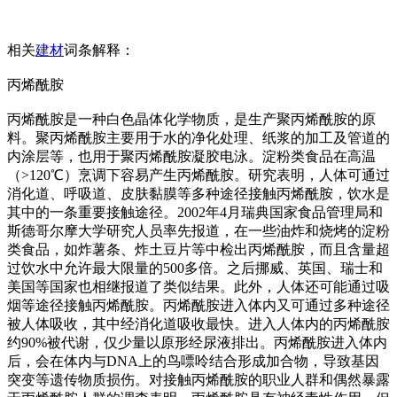
相关
建材
词条解释：
丙烯酰胺
丙烯酰胺是一种白色晶体化学物质，是生产聚丙烯酰胺的原
料。聚丙烯酰胺主要用于水的净化处理、纸浆的加工及管道的
内涂层等，也用于聚丙烯酰胺凝胶电泳。淀粉类食品在高温
（>120℃）烹调下容易产生丙烯酰胺。研究表明，人体可通过
消化道、呼吸道、皮肤黏膜等多种途径接触丙烯酰胺，饮水是
其中的一条重要接触途径。2002年4月瑞典国家食品管理局和
斯德哥尔摩大学研究人员率先报道，在一些油炸和烧烤的淀粉
类食品，如炸薯条、炸土豆片等中检出丙烯酰胺，而且含量超
过饮水中允许最大限量的500多倍。之后挪威、英国、瑞士和
美国等国家也相继报道了类似结果。此外，人体还可能通过吸
烟等途径接触丙烯酰胺。丙烯酰胺进入体内又可通过多种途径
被人体吸收，其中经消化道吸收最快。进入人体内的丙烯酰胺
约90%被代谢，仅少量以原形经尿液排出。丙烯酰胺进入体内
后，会在体内与DNA上的鸟嘌呤结合形成加合物，导致基因
突变等遗传物质损伤。对接触丙烯酰胺的职业人群和偶然暴露