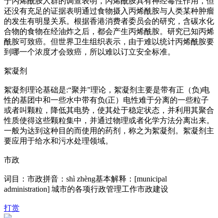
于丙烯酰胺人群的调查表明，丙烯酰胺具有神经毒性作用，但
还没有充足的证据表明通过食物摄入丙烯酰胺与人类某种肿瘤
的发生有明显关系。根据香港消费者委员会的研究，含碳水化
合物的食物在经油炸之后，都会产生丙烯酰胺。研究已知丙烯
酰胺可致癌。但世界卫生组织表示，由于难以统计丙烯酰胺要
到哪一个浓度才会致癌，所以难以订立安全标准。
絮凝剂
絮凝剂理论基础是:“聚并”理论，絮凝剂主要是带有正（负)电
性的基团中和一些水中带有负(正）电性难于分离的一些粒子
或者叫颗粒，降低其电势，使其处于稳定状态，并利用其聚合
性质使得这些颗粒集中，并通过物理或者化学方法分离出来。
一般为达到这种目的而使用的药剂，称之为絮凝剂。絮凝剂主
要应用于给水和污水处理领域。
市政
词目：市政拼音：shì zhèng基本解释：[municipal
administration] 城市的各项行政管理工作市政建设
打赏