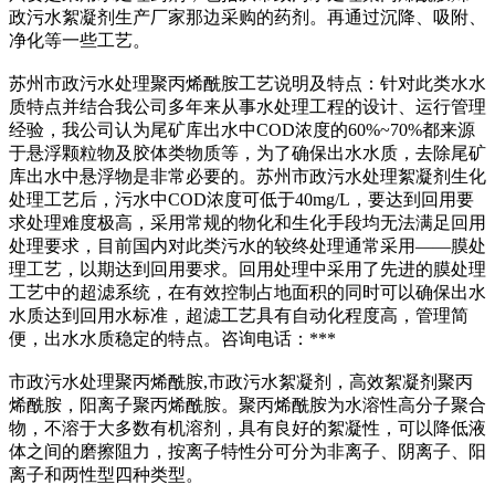
政污水絮凝剂生产厂家那边采购的药剂。再通过沉降、吸附、
净化等一些工艺。
苏州市政污水处理聚丙烯酰胺工艺说明及特点：针对此类水水
质特点并结合我公司多年来从事水处理工程的设计、运行管理
经验，我公司认为尾矿库出水中COD浓度的60%~70%都来源
于悬浮颗粒物及胶体类物质等，为了确保出水水质，去除尾矿
库出水中悬浮物是非常必要的。苏州市政污水处理絮凝剂生化
处理工艺后，污水中COD浓度可低于40mg/L，要达到回用要
求处理难度极高，采用常规的物化和生化手段均无法满足回用
处理要求，目前国内对此类污水的较终处理通常采用——膜处
理工艺，以期达到回用要求。回用处理中采用了先进的膜处理
工艺中的超滤系统，在有效控制占地面积的同时可以确保出水
水质达到回用水标准，超滤工艺具有自动化程度高，管理简
便，出水水质稳定的特点。咨询电话：***
市政污水处理聚丙烯酰胺,市政污水絮凝剂，高效絮凝剂聚丙
烯酰胺，阳离子聚丙烯酰胺。聚丙烯酰胺为水溶性高分子聚合
物，不溶于大多数有机溶剂，具有良好的絮凝性，可以降低液
体之间的磨擦阻力，按离子特性分可分为非离子、阴离子、阳
离子和两性型四种类型。