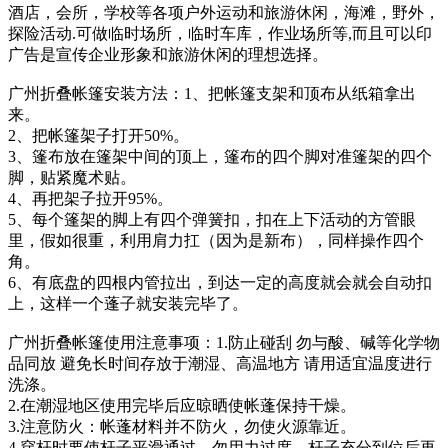
酒店，会所，学校等各项户外运动和旅游休闲，海滩，野外，
探险活动.可做临时场所，临时车库，作业场所等,而且可以印
广告是宣传企业形象和旅游休闲的理想选择。
广州折叠帐篷安装方法：1、把帐篷支架和顶布从纸箱拿出
来。
2、把帐篷架子打开50%。
3、篷布放在篷架中间的顶上，篷布的四个脚对准篷架的四个
脚，贴紧魔术贴。
4、再把架子拉开95%。
5、每个篷架的脚上有四个弹簧扣，扣在上下活动的方管眼
里，假如很重，利用肩力扛（因为是新布），同样操作四个
角。
6、有底盘的四根内管拉出，到达一定的高度就会就会自动扣
上，这样一个蓬子就安装完毕了。
广州折叠帐篷使用注意事项：1.防止碰刮 勿与酸、碱等化学物
品同放 避免长时间存放于潮湿、高温地方 请用适宜温度进行
洗涤。
2.在潮湿地区使用完毕后应晾晒使帐蓬保持干燥。
3.注意防火：帐蓬材料并不防火，勿使火源靠近。
4.穿杆时要使杆子平滑通过，勿用力过度。杆子充分到位后再