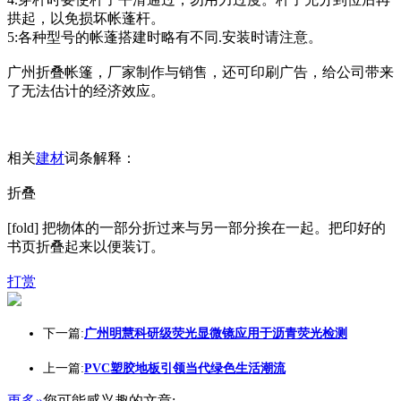
拱起，以免损坏帐蓬杆。
5:各种型号的帐蓬搭建时略有不同.安装时请注意。
广州折叠帐篷，厂家制作与销售，还可印刷广告，给公司带来
了无法估计的经济效应。
相关
建材
词条解释：
折叠
[fold] 把物体的一部分折过来与另一部分挨在一起。把印好的
书页折叠起来以便装订。
打赏
下一篇:
广州明慧科研级荧光显微镜应用于沥青荧光检测
上一篇:
PVC塑胶地板引领当代绿色生活潮流
更多»
您可能感兴趣的文章: