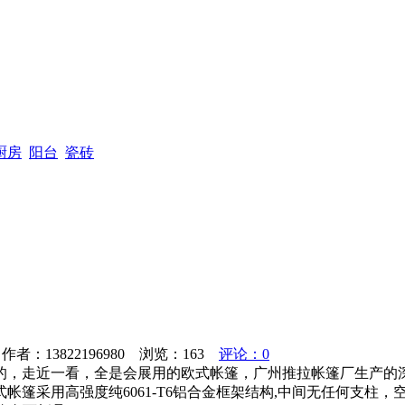
厨房
阳台
瓷砖
者：13822196980 浏览：
163
评论：0
的，走近一看，全是会展用的欧式帐篷，广州推拉帐篷厂生产的
篷采用高强度纯6061-T6铝合金框架结构,中间无任何支柱，