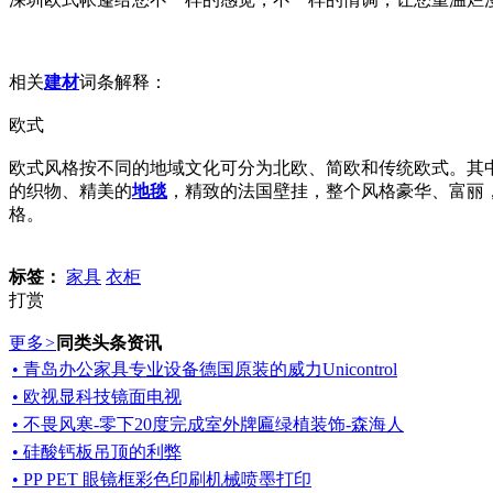
相关
建材
词条解释：
欧式
欧式风格按不同的地域文化可分为北欧、简欧和传统欧式。其
的织物、精美的
地毯
，精致的法国壁挂，整个风格豪华、富丽
格。
标签：
家具
衣柜
打赏
更多
>
同类头条资讯
• 青岛办公家具专业设备德国原装的威力Unicontrol
• 欧视显科技镜面电视
• 不畏风寒-零下20度完成室外牌匾绿植装饰-森海人
• 硅酸钙板吊顶的利弊
• PP PET 眼镜框彩色印刷机械喷墨打印