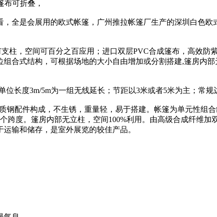
篷布可折叠，
看，全是会展用的欧式帐篷，广州推拉帐篷厂生产的深圳白色欧
何支柱，空间可百分之百应用；进口双层PVC合成篷布，高效防紫
组合式结构，可根据场地的大小自由增加或分割搭建,篷房内部无
单位长度3m/5m为一组无线延长；节距以3米或者5米为主；常规边高
6和优质钢配件构成，不生锈，重量轻，易于搭建。帐篷为单元性
各个跨度。篷房内部无立柱，空间100%利用。由高级合成纤维加
于运输和储存，是室外展览的较佳产品。
漫气息。