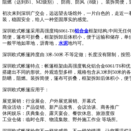
阻燃（达到B1、M2级别）、防雨、防风（8级）。装拆简便，
初次来到深圳广交会，远远望去场馆外，一片白色的，走近一
装，稳固安全，给人一种坚固厚实的感觉。
深圳欧式帐篷采用高强度纯6061-T6
铝合金
框架结构,中间无任
简便，篷布可折叠，框架拆卸后体积小，便于运输和储存，单位
一般平地如草地，沥青地，
水泥
地均可。
深圳欧式帐篷跨度由 3米-50米 不等定做；长度没有限制，按照
深圳欧式帐篷特点：帐篷框架由高强度氧化铝合金6061/T
搭建出不同的形状。外观造型多样，规格包含从3米到50米的
防晒，阻燃。装拆简便，篷布可折叠，框架拆卸后体积小，便
深圳欧式帐篷应用于：
展览展销：行业展会、户外展览展销、开幕式
商业活动：产品促销、新产品发售、会议洽谈、商务推广
休闲娱乐：庆典集会、露天宴会、餐饮休息、旅游度假
工业仓储：临时仓库、物流集散、野外施工作业 等场所。
深圳欧式帐篷给您不一样的感觉，不一样的情调，让您重温烂