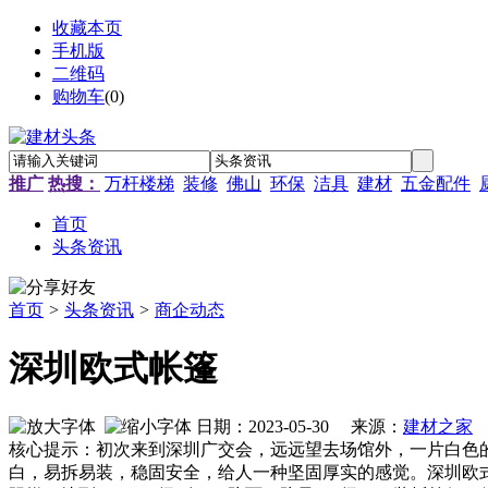
收藏本页
手机版
二维码
购物车
(
0
)
推广
热搜：
万杆楼梯
装修
佛山
环保
洁具
建材
五金配件
首页
头条资讯
首页
>
头条资讯
>
商企动态
深圳欧式帐篷
日期：2023-05-30 来源：
建材之家
作
核心提示：初次来到深圳广交会，远远望去场馆外，一片白色
白，易拆易装，稳固安全，给人一种坚固厚实的感觉。深圳欧式帐