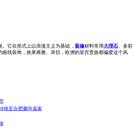
丽。它在形式上以浪漫主义为基础，
装修
材料常用
大理石
、多彩
的曲线装饰，效果典雅、亲切，欧洲的皇宫贵族都偏爱这个风
些
式转移至合肥馨尚嘉家
障