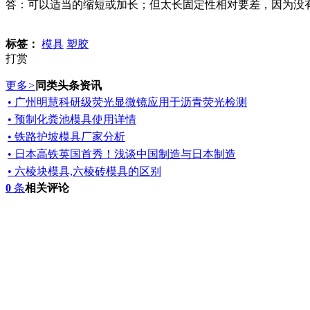
答：可以适当的缩短或加长；但太长固定性相对要差，因为没
标签：
模具
塑胶
打赏
更多
>
同类头条资讯
• 广州明慧科研级荧光显微镜应用于沥青荧光检测
• 预制化粪池模具使用详情
• 铁路护坡模具厂家分析
• 日本高铁英国首秀！浅谈中国制造与日本制造
• 六棱块模具,六棱砖模具的区别
0
条
相关评论