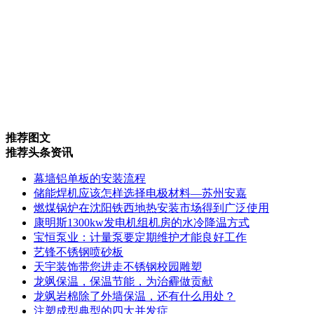
推荐图文
推荐头条资讯
幕墙铝单板的安装流程
储能焊机应该怎样选择电极材料—苏州安嘉
燃煤锅炉在沈阳铁西地热安装市场得到广泛使用
康明斯1300kw发电机组机房的水冷降温方式
宝恒泵业：计量泵要定期维护才能良好工作
艺锋不锈钢喷砂板
天宇装饰带您进走不锈钢校园雕塑
龙飒保温，保温节能，为治霾做贡献
龙飒岩棉除了外墙保温，还有什么用处？
注塑成型典型的四大并发症