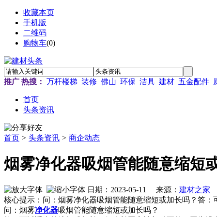
收藏本页
手机版
二维码
购物车
(
0
)
推广
热搜：
万杆楼梯
装修
佛山
环保
洁具
建材
五金配件
首页
头条资讯
首页
>
头条资讯
>
商企动态
烟雾净化器吸烟管能随意缩短
日期：2023-05-11 来源：
建材之家
作
核心提示：问：烟雾净化器吸烟管能随意缩短或加长吗？答：
问：烟雾
净化器
吸烟管能随意缩短或加长吗？