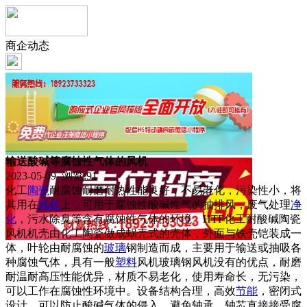
商企动态
输送酸碱等腐蚀性气体的风机
2023-05-09 浏览:
91
化工
陶瓷
耐腐蚀耐磨耐热性能良好，不易老化，污染性小，将
其用在
风机
上，可用于腐蚀性酸碱性气的抽排风，废气处理
净
化
，污水除臭等含有腐蚀性气体的环境。HTF化工耐酸碱陶瓷
风机机壳由化工陶瓷做成蜗壳式的壳体，外面与铁壳铠装成一
体，叶轮由耐腐蚀的
玻璃
钢制造而成，主要用于输送或抽吸各
种腐蚀气体，具有一般
塑料
风机玻璃钢风机没有的优点，耐磨
耐温耐高压性能优异，材质不易老化，使用寿命长，无污染，
可以工作在腐蚀性环境中。设备结构合理，高效
节能
，密闭式
设计，可以防止酸碱气体的侵入，避免轴承、轴芯直接接受腐